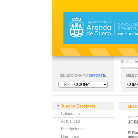
Estas en:
In
SELECCIONA TU
DEPORTE:
SELEC
Juegos Escolares
NOT
Calendario
[1/25
Actualidad
JOR
Inscripciones
El Re
Normativa
primar