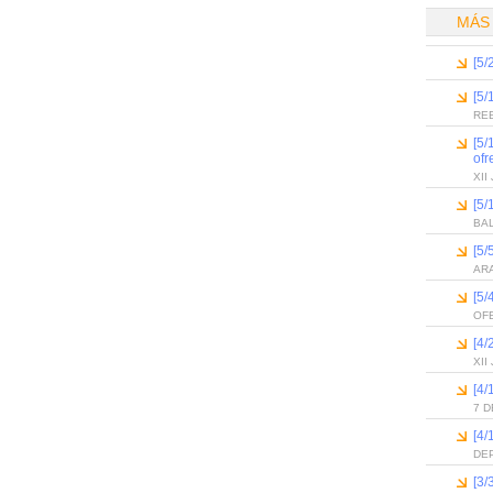
MÁS
[5/
[5/
REE
[5/
ofr
XI
[5/
BA
[5/
ARA
[5/
OFE
[4/
XI
[4/
7 D
[4/
DE
[3/