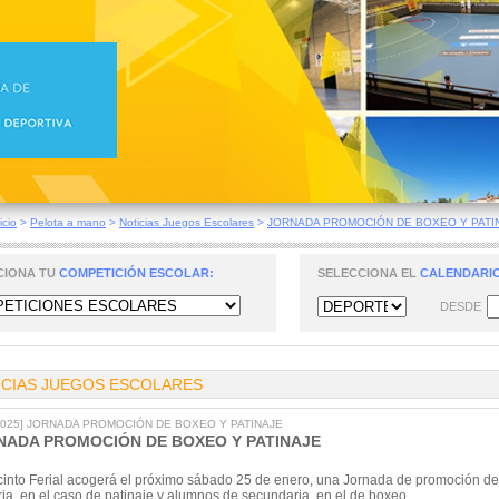
icio
>
Pelota a mano
>
Noticias Juegos Escolares
>
JORNADA PROMOCIÓN DE BOXEO Y PATI
CIONA TU
COMPETICIÓN ESCOLAR:
SELECCIONA EL
CALENDARIO
DESDE
ICIAS JUEGOS ESCOLARES
/2025] JORNADA PROMOCIÓN DE BOXEO Y PATINAJE
NADA PROMOCIÓN DE BOXEO Y PATINAJE
cinto Ferial acogerá el próximo sábado 25 de enero, una Jornada de promoción de 
ia, en el caso de patinaje y alumnos de secundaria, en el de boxeo.