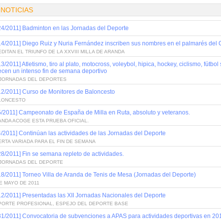
 NOTICIAS
24/2011] Badminton en las Jornadas del Deporte
14/2011] Diego Ruiz y Nuria Fernández inscriben sus nombres en el palmarés de
DITAN EL TRIUNFO DE LA XXVIII MILLA DE ARANDA
13/2011] Atletismo, tiro al plato, motocross, voleybol, hipica, hockey, ciclismo, fút
ecen un intenso fin de semana deportivo
I JORNADAS DEL DEPORTES
12/2011] Curso de Monitores de Baloncesto
LONCESTO
5/2011] Campeonato de España de Milla en Ruta, absoluto y veteranos.
NDA ACOGE ESTA PRUEBA OFICIAL.
4/2011] Continúan las actividades de las Jornadas del Deporte
RTA VARIADA PARA EL FIN DE SEMANA
28/2011] Fin se semana repleto de actividades.
I JORNADAS DEL DEPORTE
18/2011] Torneo Villa de Aranda de Tenis de Mesa (Jornadas del Deporte)
E MAYO DE 2011
12/2011] Presentadas las XII Jornadas Nacionales del Deporte
PORTE PROFESIONAL, ESPEJO DEL DEPORTE BASE
31/2011] Convocatoria de subvenciones a APAS para actividades deportivas en 20