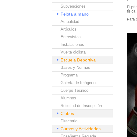
Subvenciones
El pri
física.
Pelota a mano
Para p
Actualidad
Artículos
Entrevistas
Instalaciones
Vuelta ciclista
Escuela Deportiva
Bases y Normas
Programa
Galería de Imágenes
Cuerpo Técnico
Alumnos
Solicitud de Inscripción
Clubes
Directorio
Cursos y Actividades
Enseñanza Reglada