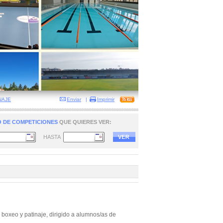
NAJE
Enviar
|
Imprimir
 DE COMPETICIONES
QUE QUIERES VER:
HASTA
boxeo y patinaje, dirigido a alumnos/as de