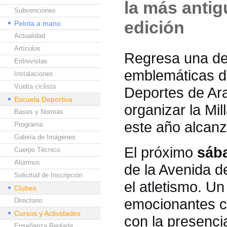
la más antig
Subvenciones
edición
Pelota a mano
Actualidad
Artículos
Regresa una de
Entrevistas
emblemáticas de
Instalaciones
Vuelta ciclista
Deportes de Ara
Escuela Deportiva
organizar la Mi
Bases y Normas
este año alcan
Programa
Galería de Imágenes
El próximo
sáb
Cuerpo Técnico
Alumnos
de la Avenida de
Solicitud de Inscripción
el atletismo. U
Clubes
emocionantes ca
Directorio
Cursos y Actividades
con la presencia
Enseñanza Reglada