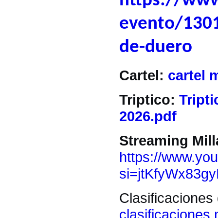
https://www
evento/1301
de-duero
Cartel:
cartel 
Triptico:
Tript
2026.pdf
Streaming Mil
https://www.yo
si=jtKfyWx83g
Clasificaciones
clasificaciones 