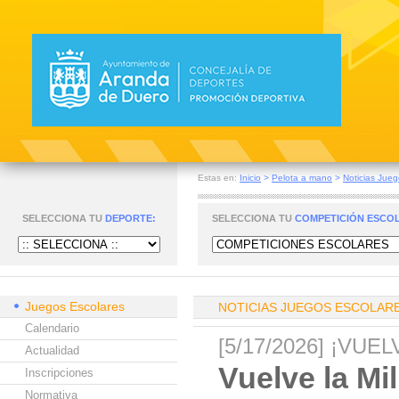
Estas en:
Inicio
>
Pelota a mano
>
Noticias Jueg
SELECCIONA TU
DEPORTE:
SELECCIONA TU
COMPETICIÓN ESCO
Juegos Escolares
NOTICIAS JUEGOS ESCOLAR
Calendario
[5/17/2026] ¡VU
Actualidad
Vuelve la Mi
Inscripciones
Normativa