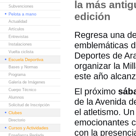
la más antig
Subvenciones
edición
Pelota a mano
Actualidad
Artículos
Regresa una de
Entrevistas
emblemáticas de
Instalaciones
Vuelta ciclista
Deportes de Ara
Escuela Deportiva
organizar la Mi
Bases y Normas
este año alcan
Programa
Galería de Imágenes
El próximo
sáb
Cuerpo Técnico
Alumnos
de la Avenida de
Solicitud de Inscripción
el atletismo. U
Clubes
emocionantes ca
Directorio
Cursos y Actividades
con la presencia
Enseñanza Reglada