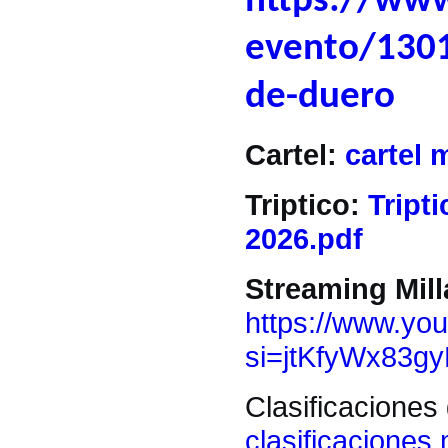
https://www
evento/1301
de-duero
Cartel:
cartel 
Triptico:
Tript
2026.pdf
Streaming Mil
https://www.yo
si=jtKfyWx83g
Clasificaciones
clasificaciones 