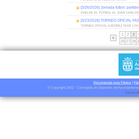
[3/26/2026] Jornada futbol: parti
VUELVE EL FÚTBOL AL JUAN CARLO
[3/23/2026] TORNEO OFICIAL
TORNEO OFICIAL AJEDREZ FASE LO
1
2
3
26
27
28
Recomienda esta Página
|
Pág
© Copyright 2002 - Concejalía de Deportes del Ayuntamient
Desarrol