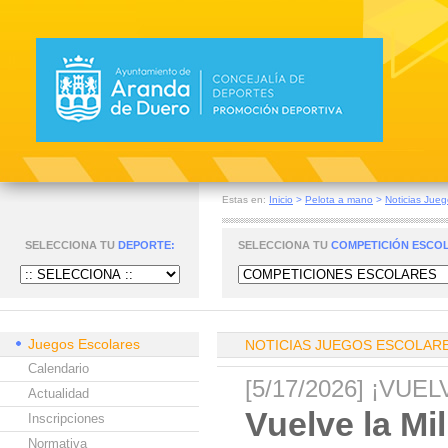
Estas en:
Inicio
>
Pelota a mano
>
Noticias Jueg
SELECCIONA TU
DEPORTE:
SELECCIONA TU
COMPETICIÓN ESCO
Juegos Escolares
NOTICIAS JUEGOS ESCOLAR
Calendario
[5/17/2026] ¡VU
Actualidad
Vuelve la Mi
Inscripciones
Normativa