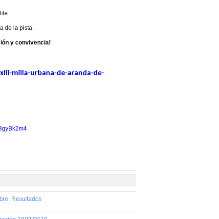
lite
 de la pista.
ión y convivencia!
lii-milla-urbana-de-aranda-de-
83gyBk2m4
bre. Resultados