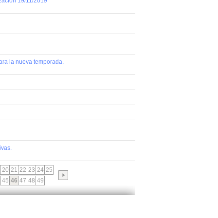
ización 19/11/2019
para la nueva temporada.
ivas.
20
21
22
23
24
25
45
46
47
48
49