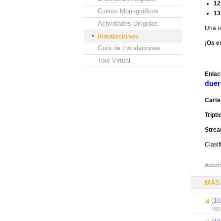
12
Cursos Monográficos
13
Actividades Dirigidas
Una op
Instalaciones
¡Os e
Guía de Instalaciones
Tour Virtual
Enlac
duer
Carte
Tripti
Strea
Clasi
Autor
MÁS
[10
INS