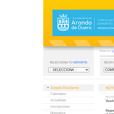
Estas en:
In
SELECCIONA TU
DEPORTE:
SELEC
Juegos Escolares
NOT
Calendario
[5/17
Actualidad
Vuel
Inscripciones
Regre
Normativa