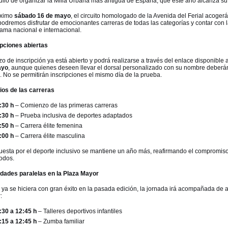
gullo de organizar la Milla Urbana más antigua de España, que este año alcanza s
óximo
sábado
16 de mayo
, el circuito homologado de la Avenida del Ferial acogerá 
odremos disfrutar de emocionantes carreras de todas las categorías y contar con l
ama nacional e internacional.
ipciones abiertas
zo de inscripción ya está abierto y podrá realizarse a través del enlace disponible al
ayo
, aunque quienes deseen llevar el dorsal personalizado con su nombre deberán
. No se permitirán inscripciones el mismo día de la prueba.
ios de las carreras
:30 h
– Comienzo de las primeras carreras
:30 h
– Prueba inclusiva de deportes adaptados
:50 h
– Carrera élite femenina
:00 h
– Carrera élite masculina
uesta por el deporte inclusivo se mantiene un año más, reafirmando el compromi
todos.
idades paralelas en la Plaza Mayor
ya se hiciera con gran éxito en la pasada edición, la jornada irá acompañada de a
:
:30 a 12:45 h
– Talleres deportivos infantiles
:15 a 12:45 h
– Zumba familiar