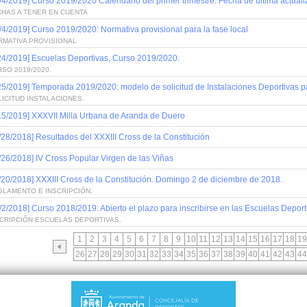
/4/2019] Curso 2019/2020 Calendario del primer trimestre. Fecha de última actual
CHAS A TENER EN CUENTA
/4/2019] Curso 2019/2020: Normativa provisional para la fase local
RMATIVA PROVISIONAL
24/2019] Escuelas Deportivas, Curso 2019/2020.
SO 2019/2020.
25/2019] Temporada 2019/2020: modelo de solicitud de Instalaciones Deportivas 
ICITUD INSTALACIONES.
15/2019] XXXVII Milla Urbana de Aranda de Duero
/28/2018] Resultados del XXXIII Cross de la Constitución
/26/2018] IV Cross Popular Virgen de las Viñas
/20/2018] XXXIII Cross de la Constitución. Domingo 2 de diciembre de 2018.
GLAMENTO E INSCRIPCIÓN.
/2/2018] Curso 2018/2019: Abierto el plazo para inscribirse en las Escuelas Deport
SCRIPCIÓN ESCUELAS DEPORTIVAS.
1
2
3
4
5
6
7
8
9
10
11
12
13
14
15
16
17
18
19
26
27
28
29
30
31
32
33
34
35
36
37
38
39
40
41
42
43
44