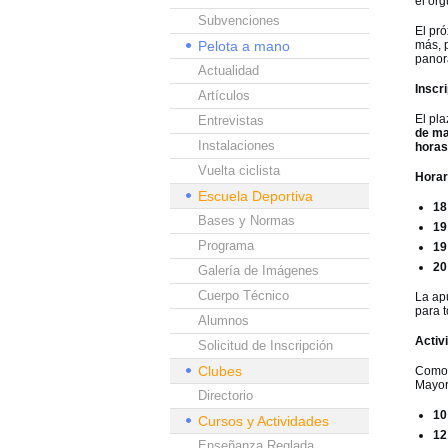
el or
Subvenciones
El pr
Pelota a mano
más, p
panor
Actualidad
Inscr
Artículos
El pla
Entrevistas
de m
Instalaciones
horas
Vuelta ciclista
Horar
Escuela Deportiva
18
Bases y Normas
19
Programa
19
20
Galería de Imágenes
Cuerpo Técnico
La ap
para 
Alumnos
Activ
Solicitud de Inscripción
Clubes
Como 
Mayor
Directorio
10
Cursos y Actividades
12
Enseñanza Reglada