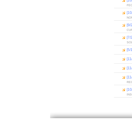
[10
FE
[10
NO
[9/
CUR
[7/
SOL
[5/
[11
[11
[11
RE
[10
IN