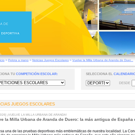
icio
>
Pelota a mano
>
Noticias Juegos Escolares
>
Vuelve la Milla Urbana de Aranda de Duer...
CIONA TU
COMPETICIÓN ESCOLAR:
SELECCIONA EL
CALENDARIO
DESDE
ICIAS JUEGOS ESCOLARES
/2026] ¡VUELVE LA MILLA URBANA DE ARANDA!
ve la Milla Urbana de Aranda de Duero: la más antigua de España 
sa una de las pruebas deportivas más emblemáticas de nuestra localidad. La Con