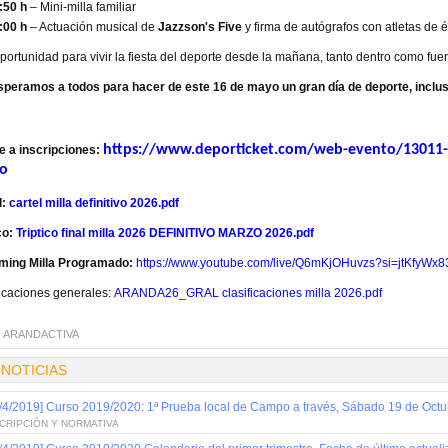
:50 h
– Mini-milla familiar
:00 h
– Actuación musical de
Jazzson's Five
y firma de autógrafos con atletas de é
ortunidad para vivir la fiesta del deporte desde la mañana, tanto dentro como fuera
speramos a todos para hacer de este 16 de mayo un gran día de deporte, inclus
https://www.deporticket.com/web-evento/13011-x
e a inscripciones:
o
l:
cartel milla definitivo 2026.pdf
co:
Triptico final milla 2026 DEFINITIVO MARZO 2026.pdf
ming Milla Programado:
https://www.youtube.com/live/Q6mKjOHuvzs?si=jtKfyWx
ficaciones generales:
ARANDA26_GRAL clasificaciones milla 2026.pdf
:
ARANDACTIVA
 NOTICIAS
/4/2019] Curso 2019/2020: 1ª Prueba local de Campo a través, Sábado 19 de Octu
CRIPCIÓN Y NORMATIVA