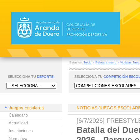
Estas en:
Inicio
>
Pelota a mano
>
Noticias Jueg
SELECCIONA TU
DEPORTE:
SELECCIONA TU
COMPETICIÓN ESCO
Juegos Escolares
NOTICIAS JUEGOS ESCOLAR
Calendario
[6/7/2026] FREESTY
Actualidad
Batalla del Due
Inscripciones
2026 - Parque e
Normativa