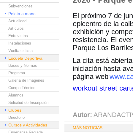
Subvenciones
Pelota a mano
El próximo 7 de ju
Actualidad
epicentro de la cal
Artículos
exhibición y compet
Entrevistas
resistencia. El even
Instalaciones
Parque Los Barrile
Vuelta ciclista
Escuela Deportiva
La cita está abiert
Bases y Normas
iniciación hasta av
Programa
página web
www.ca
Galería de Imágenes
workout street cart
Cuerpo Técnico
Alumnos
Solicitud de Inscripción
Clubes
Autor:
ARANDACTI
Directorio
Cursos y Actividades
MÁS NOTICIAS
Enseñanza Reglada