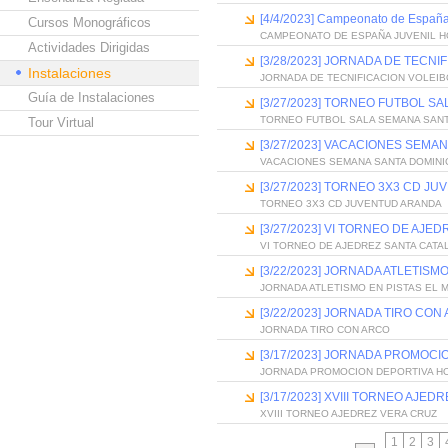
[4/4/2023] Campeonato de España
Cursos Monográficos
CAMPEONATO DE ESPAÑA JUVENIL H
Actividades Dirigidas
[3/28/2023] JORNADA DE TECNI
Instalaciones
JORNADA DE TECNIFICACION VOLEIB
Guía de Instalaciones
[3/27/2023] TORNEO FUTBOL S
TORNEO FUTBOL SALA SEMANA SANT
Tour Virtual
[3/27/2023] VACACIONES SEMA
VACACIONES SEMANA SANTA DOMINI
[3/27/2023] TORNEO 3X3 CD J
TORNEO 3X3 CD JUVENTUD ARANDA
[3/27/2023] VI TORNEO DE AJE
VI TORNEO DE AJEDREZ SANTA CATA
[3/22/2023] JORNADA ATLETISM
JORNADA ATLETISMO EN PISTAS EL 
[3/22/2023] JORNADA TIRO CON
JORNADA TIRO CON ARCO
[3/17/2023] JORNADA PROMOC
JORNADA PROMOCION DEPORTIVA HO
[3/17/2023] XVIII TORNEO AJED
XVIII TORNEO AJEDREZ VERA CRUZ
1
2
3