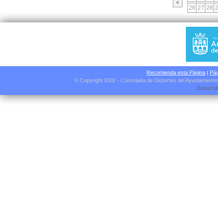
26
27
28
Recomienda esta Página
|
Pág
© Copyright 2002 - Concejalía de Deportes del Ayuntamient
Desarrol