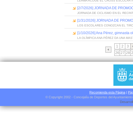
LERMA ACOGE EL CROSS ESCOLAR 
[2/7/2026] JORNADA DE PROM
JORNADA DE CICLISMO EN EL RECIN
[1/31/2026] JORNADA DE PROM
LOS ESCOLARES CONOZCAN EL TIR
[1/10/2026] Ana Pérez, gimnasta o
LA OLÍMPICA ANA PÉREZ DA UNA MA
1
2
3
26
27
28
Recomienda esta Página
|
Pág
© Copyright 2002 - Concejalía de Deportes del Ayuntamient
Desarrol