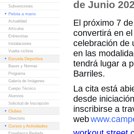
de Junio 202
Subvenciones
Pelota a mano
El próximo 7 de
Actualidad
Artículos
convertirá en el
Entrevistas
celebración de 
Instalaciones
en las modalida
Vuelta ciclista
Escuela Deportiva
tendrá lugar a p
Bases y Normas
Barriles.
Programa
Galería de Imágenes
La cita está abi
Cuerpo Técnico
Alumnos
desde iniciació
Solicitud de Inscripción
inscribirse a tr
Clubes
web
www.campe
Directorio
Cursos y Actividades
workout street c
Enseñanza Reglada