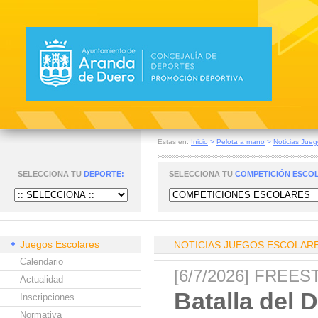
Estas en:
Inicio
>
Pelota a mano
>
Noticias Jueg
SELECCIONA TU
DEPORTE:
SELECCIONA TU
COMPETICIÓN ESCO
Juegos Escolares
NOTICIAS JUEGOS ESCOLAR
Calendario
[6/7/2026] FREE
Actualidad
Batalla del 
Inscripciones
Normativa