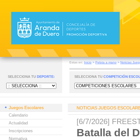
Estas en:
Inicio
>
Pelota a mano
>
Noticias Jueg
SELECCIONA TU
DEPORTE:
SELECCIONA TU
COMPETICIÓN ESCO
Juegos Escolares
NOTICIAS JUEGOS ESCOLAR
Calendario
[6/7/2026] FREE
Actualidad
Batalla del 
Inscripciones
Normativa