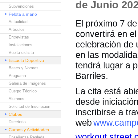
de Junio 202
Subvenciones
Pelota a mano
El próximo 7 de
Actualidad
Artículos
convertirá en el
Entrevistas
celebración de 
Instalaciones
en las modalida
Vuelta ciclista
Escuela Deportiva
tendrá lugar a p
Bases y Normas
Barriles.
Programa
Galería de Imágenes
La cita está abi
Cuerpo Técnico
Alumnos
desde iniciació
Solicitud de Inscripción
inscribirse a tr
Clubes
web
www.campe
Directorio
Cursos y Actividades
workout street c
Enseñanza Reglada