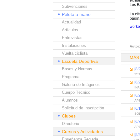
exhibi
Los Ba
Subvenciones
Pelota a mano
La cit
pági
Actualidad
workou
Artículos
Entrevistas
Instalaciones
Autor
Vuelta ciclista
MÁS
Escuela Deportiva
Bases y Normas
[8
3º 
Programa
[8
Galería de Imágenes
IN
Cuerpo Técnico
[6
Alumnos
APE
Solicitud de Inscripción
[6
SO
Clubes
[6
Directorio
AP
Cursos y Actividades
[5
Enseñanza Reglada
FA