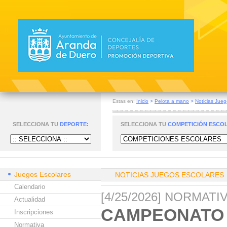
Estas en:
Inicio
>
Pelota a mano
>
Noticias Jueg
SELECCIONA TU
DEPORTE:
SELECCIONA TU
COMPETICIÓN ESCO
Juegos Escolares
NOTICIAS JUEGOS ESCOLARES
Calendario
[4/25/2026] NORMAT
Actualidad
CAMPEONATO 
Inscripciones
Normativa