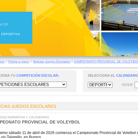
icio
>
Pelota a mano
>
Noticias Juegos Escolares
>
CAMPEONATO PROVINCIAL DE VOLEYBO
CIONA TU
COMPETICIÓN ESCOLAR:
SELECCIONA EL
CALENDARIO
DESDE
ICIAS JUEGOS ESCOLARES
/2026] NORMATIVA Y CALENDARIO
PEONATO PROVINCIAL DE VOLEYBOL
óximo sábado 11 de abril de 2026 comienza el Campeonato Provincial de Voleibol con
uis Talamillo, en Burgos.