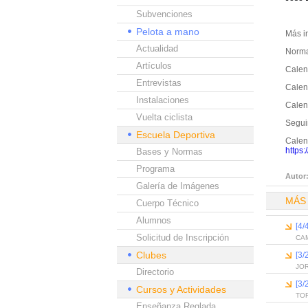
Subvenciones
Pelota a mano
Más i
Actualidad
Norma
Artículos
Calen
Entrevistas
Calend
Instalaciones
Calend
Vuelta ciclista
Segui
Escuela Deportiva
Calend
https:
Bases y Normas
Programa
Autor
Galería de Imágenes
MÁS
Cuerpo Técnico
Alumnos
[4/
Solicitud de Inscripción
CA
Clubes
[3
JO
Directorio
[3
Cursos y Actividades
TO
Enseñanza Reglada