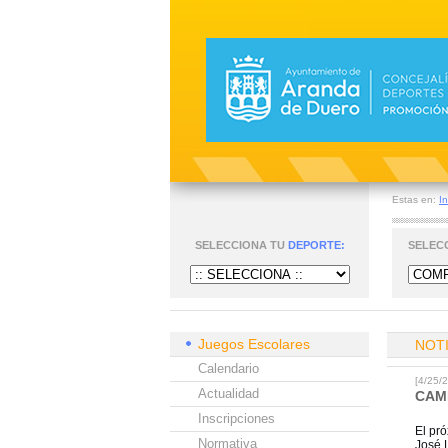
Estas en:
In
SELECCIONA TU
DEPORTE:
SELEC
Juegos Escolares
NOT
Calendario
[4/25
Actualidad
CAM
Inscripciones
El pr
Normativa
José L