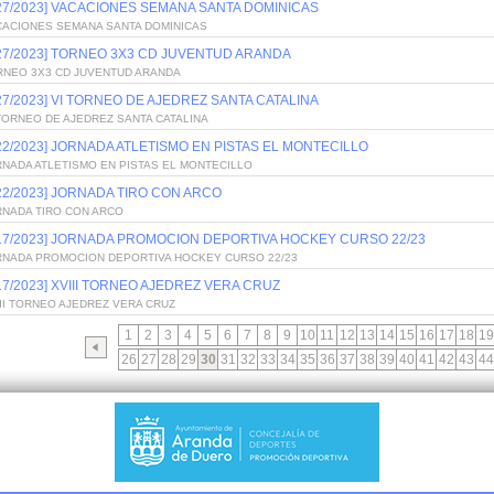
/27/2023] VACACIONES SEMANA SANTA DOMINICAS
CACIONES SEMANA SANTA DOMINICAS
/27/2023] TORNEO 3X3 CD JUVENTUD ARANDA
RNEO 3X3 CD JUVENTUD ARANDA
/27/2023] VI TORNEO DE AJEDREZ SANTA CATALINA
TORNEO DE AJEDREZ SANTA CATALINA
/22/2023] JORNADA ATLETISMO EN PISTAS EL MONTECILLO
RNADA ATLETISMO EN PISTAS EL MONTECILLO
/22/2023] JORNADA TIRO CON ARCO
RNADA TIRO CON ARCO
/17/2023] JORNADA PROMOCION DEPORTIVA HOCKEY CURSO 22/23
RNADA PROMOCION DEPORTIVA HOCKEY CURSO 22/23
/17/2023] XVIII TORNEO AJEDREZ VERA CRUZ
II TORNEO AJEDREZ VERA CRUZ
1
2
3
4
5
6
7
8
9
10
11
12
13
14
15
16
17
18
19
26
27
28
29
30
31
32
33
34
35
36
37
38
39
40
41
42
43
44