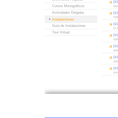
[3
Cursos Monográficos
VA
Actividades Dirigidas
[3
TO
Instalaciones
[3
Guía de Instalaciones
VI 
Tour Virtual
[3
JO
[3
JO
[3
JO
[3
XVI