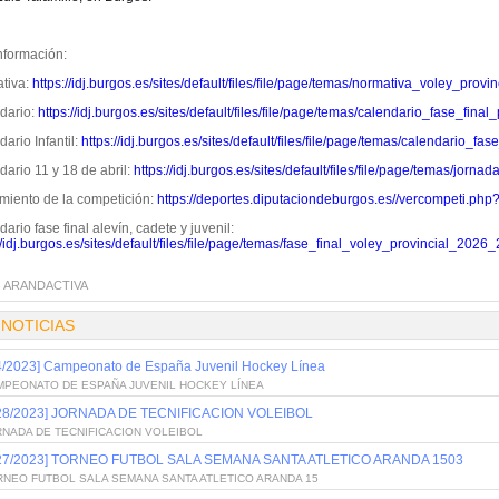
nformación:
tiva:
https://idj.burgos.es/sites/default/files/file/page/temas/normativa_voley_prov
dario:
https://idj.burgos.es/sites/default/files/file/page/temas/calendario_fase_fina
ario Infantil:
https://idj.burgos.es/sites/default/files/file/page/temas/calendario_fa
ario 11 y 18 de abril:
https://idj.burgos.es/sites/default/files/file/page/temas/jorn
miento de la competición:
https://deportes.diputaciondeburgos.es//vercompeti.php
ario fase final alevín, cadete y juvenil:
//idj.burgos.es/sites/default/files/file/page/temas/fase_final_voley_provincial_2026_
:
ARANDACTIVA
 NOTICIAS
4/2023] Campeonato de España Juvenil Hockey Línea
MPEONATO DE ESPAÑA JUVENIL HOCKEY LÍNEA
/28/2023] JORNADA DE TECNIFICACION VOLEIBOL
RNADA DE TECNIFICACION VOLEIBOL
/27/2023] TORNEO FUTBOL SALA SEMANA SANTA ATLETICO ARANDA 1503
RNEO FUTBOL SALA SEMANA SANTA ATLETICO ARANDA 15