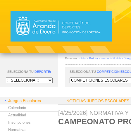
Estas en:
Inicio
>
Pelota a mano
>
Noticias Jueg
SELECCIONA TU
DEPORTE:
SELECCIONA TU
COMPETICIÓN ESCO
Juegos Escolares
NOTICIAS JUEGOS ESCOLARES
Calendario
[4/25/2026] NORMATIVA 
Actualidad
CAMPEONATO PRO
Inscripciones
Normativa