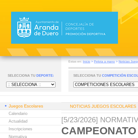
Estas en:
Inicio
>
Pelota a mano
>
Noticias Jueg
SELECCIONA TU
DEPORTE:
SELECCIONA TU
COMPETICIÓN ESCO
Juegos Escolares
NOTICIAS JUEGOS ESCOLARES
Calendario
[5/23/2026] NORMAT
Actualidad
CAMPEONATO 
Inscripciones
Normativa