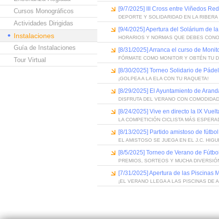
[9/7/2025] III Cross entre Viñedos Red
Cursos Monográficos
DEPORTE Y SOLIDARIDAD EN LA RIBERA
Actividades Dirigidas
[9/4/2025] Apertura del Solárium de 
Instalaciones
HORARIOS Y NORMAS QUE DEBES CON
Guía de Instalaciones
[8/31/2025] Arranca el curso de Monit
FÓRMATE COMO MONITOR Y OBTÉN TU 
Tour Virtual
[8/30/2025] Torneo Solidario de Pádel
¡GOLPEA A LA ELA CON TU RAQUETA!
[8/29/2025] El Ayuntamiento de Arand
DISFRUTA DEL VERANO CON COMODIDA
[8/24/2025] Vive en directo la IX Vuel
LA COMPETICIÓN CICLISTA MÁS ESPERA
[8/13/2025] Partido amistoso de fútbo
EL AMISTOSO SE JUEGA EN EL J.C. HIG
[8/5/2025] Torneo de Verano de Fútbol
PREMIOS, SORTEOS Y MUCHA DIVERSIÓ
[7/31/2025] Apertura de las Piscinas
¡EL VERANO LLEGA A LAS PISCINAS DE 