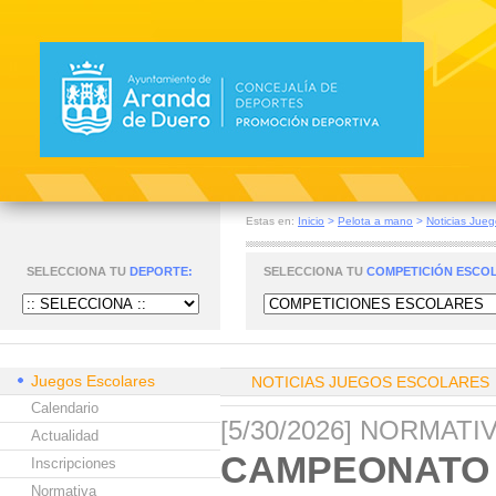
Estas en:
Inicio
>
Pelota a mano
>
Noticias Jueg
SELECCIONA TU
DEPORTE:
SELECCIONA TU
COMPETICIÓN ESCO
Juegos Escolares
NOTICIAS JUEGOS ESCOLARES
Calendario
[5/30/2026] NORMAT
Actualidad
CAMPEONATO 
Inscripciones
Normativa