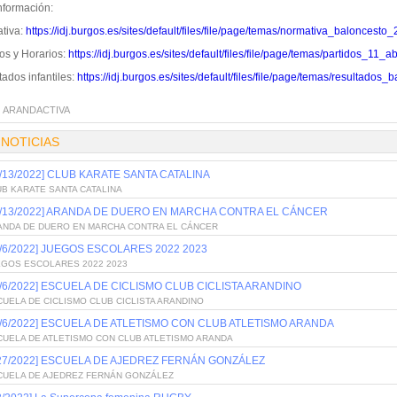
nformación:
tiva:
https://idj.burgos.es/sites/default/files/file/page/temas/normativa_baloncesto_
os y Horarios:
https://idj.burgos.es/sites/default/files/file/page/temas/partidos_
ados infantiles:
https://idj.burgos.es/sites/default/files/file/page/temas/resultado
:
ARANDACTIVA
 NOTICIAS
0/13/2022] CLUB KARATE SANTA CATALINA
B KARATE SANTA CATALINA
0/13/2022] ARANDA DE DUERO EN MARCHA CONTRA EL CÁNCER
ANDA DE DUERO EN MARCHA CONTRA EL CÁNCER
0/6/2022] JUEGOS ESCOLARES 2022 2023
EGOS ESCOLARES 2022 2023
0/6/2022] ESCUELA DE CICLISMO CLUB CICLISTA ARANDINO
UELA DE CICLISMO CLUB CICLISTA ARANDINO
0/6/2022] ESCUELA DE ATLETISMO CON CLUB ATLETISMO ARANDA
CUELA DE ATLETISMO CON CLUB ATLETISMO ARANDA
/27/2022] ESCUELA DE AJEDREZ FERNÁN GONZÁLEZ
CUELA DE AJEDREZ FERNÁN GONZÁLEZ