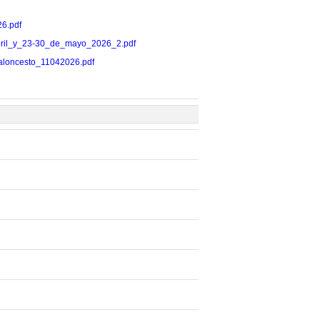
26.pdf
11_abril_y_23-30_de_mayo_2026_2.pdf
s_baloncesto_11042026.pdf