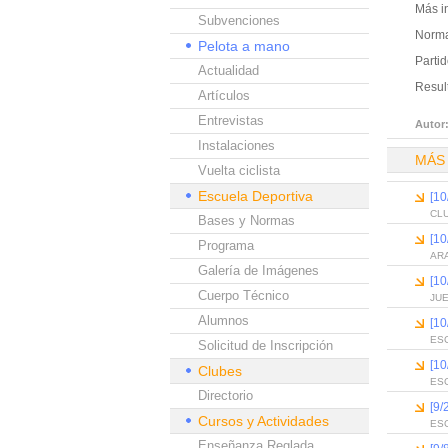
Más i
Subvenciones
Norma
Pelota a mano
Partid
Actualidad
Result
Artículos
Entrevistas
Autor
Instalaciones
MÁS
Vuelta ciclista
Escuela Deportiva
[1
CLU
Bases y Normas
[1
Programa
AR
Galería de Imágenes
[1
Cuerpo Técnico
JU
Alumnos
[1
ESC
Solicitud de Inscripción
[1
Clubes
ES
Directorio
[9
Cursos y Actividades
ES
Enseñanza Reglada