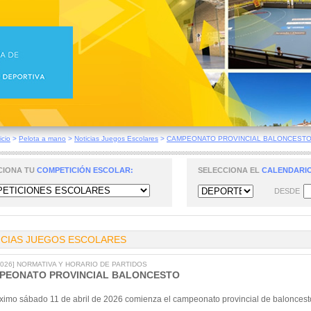
icio
>
Pelota a mano
>
Noticias Juegos Escolares
>
CAMPEONATO PROVINCIAL BALONCEST
CIONA TU
COMPETICIÓN ESCOLAR:
SELECCIONA EL
CALENDARIO
DESDE
ICIAS JUEGOS ESCOLARES
/2026] NORMATIVA Y HORARIO DE PARTIDOS
PEONATO PROVINCIAL BALONCESTO
óximo sábado 11 de abril de 2026 comienza el campeonato provincial de baloncest