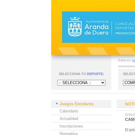
Estas en:
In
SELECCIONA TU
DEPORTE:
SELEC
Juegos Escolares
NOT
Calendario
[5/30
Actualidad
CAM
Inscripciones
El pr
Normativa