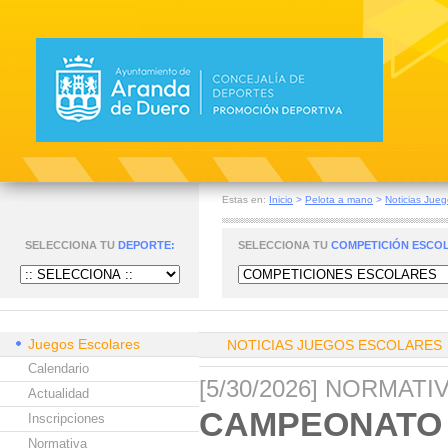
Estas en:
Inicio
>
Pelota a mano
>
Noticias Jueg
SELECCIONA TU
DEPORTE:
SELECCIONA TU
COMPETICIÓN ESCO
Juegos Escolares
NOTICIAS JUEGOS ESCOLARES
Calendario
[5/30/2026] NORMAT
Actualidad
CAMPEONATO 
Inscripciones
Normativa