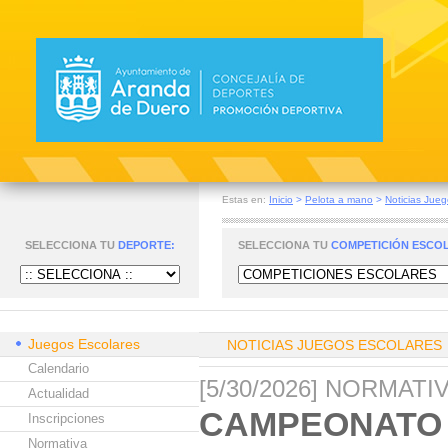
Estas en:
Inicio
>
Pelota a mano
>
Noticias Jueg
SELECCIONA TU
DEPORTE:
SELECCIONA TU
COMPETICIÓN ESCO
Juegos Escolares
NOTICIAS JUEGOS ESCOLARES
Calendario
[5/30/2026] NORMAT
Actualidad
CAMPEONATO 
Inscripciones
Normativa