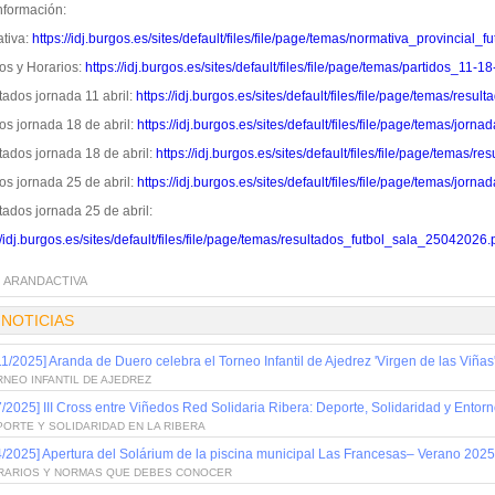
nformación:
tiva:
https://idj.burgos.es/sites/default/files/file/page/temas/normativa_provincial_f
os y Horarios:
https://idj.burgos.es/sites/default/files/file/page/temas/partidos_11-
tados jornada 11 abril:
https://idj.burgos.es/sites/default/files/file/page/temas/res
os jornada 18 de abril:
https://idj.burgos.es/sites/default/files/file/page/temas/jo
tados jornada 18 de abril:
https://idj.burgos.es/sites/default/files/file/page/temas
os jornada 25 de abril:
https://idj.burgos.es/sites/default/files/file/page/temas/jo
tados jornada 25 de abril:
//idj.burgos.es/sites/default/files/file/page/temas/resultados_futbol_sala_25042026.
:
ARANDACTIVA
 NOTICIAS
11/2025] Aranda de Duero celebra el Torneo Infantil de Ajedrez 'Virgen de las Viña
NEO INFANTIL DE AJEDREZ
7/2025] III Cross entre Viñedos Red Solidaria Ribera: Deporte, Solidaridad y Entor
ORTE Y SOLIDARIDAD EN LA RIBERA
4/2025] Apertura del Solárium de la piscina municipal Las Francesas– Verano 2025
RARIOS Y NORMAS QUE DEBES CONOCER