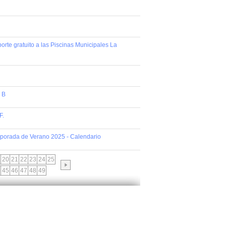
rte gratuito a las Piscinas Municipales La
 B
F.
emporada de Verano 2025 - Calendario
20
21
22
23
24
25
45
46
47
48
49