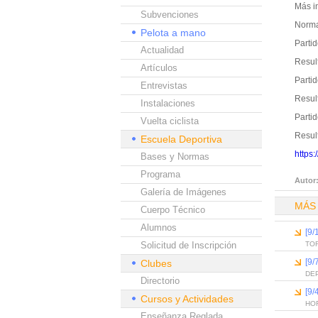
Más i
Subvenciones
Norma
Pelota a mano
Partid
Actualidad
Resul
Artículos
Partid
Entrevistas
Resul
Instalaciones
Partid
Vuelta ciclista
Resul
Escuela Deportiva
https:
Bases y Normas
Programa
Autor
Galería de Imágenes
MÁS
Cuerpo Técnico
Alumnos
[9/
Solicitud de Inscripción
TOR
[9/
Clubes
DEP
Directorio
[9/
Cursos y Actividades
HO
Enseñanza Reglada