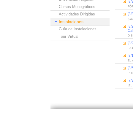
[8/
Cursos Monográficos
FÓ
Actividades Dirigidas
[8/
¡GO
Instalaciones
[8/
Guía de Instalaciones
Cal
DI
Tour Virtual
[8/
LA 
[8/
EL 
[8/
PR
[7/
¡EL