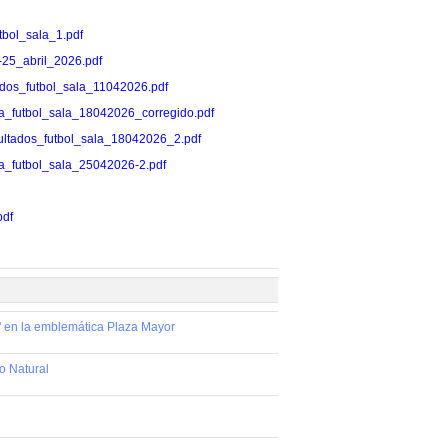
utbol_sala_1.pdf
18-25_abril_2026.pdf
ultados_futbol_sala_11042026.pdf
rnada_futbol_sala_18042026_corregido.pdf
/resultados_futbol_sala_18042026_2.pdf
rnada_futbol_sala_25042026-2.pdf
pdf
s' en la emblemática Plaza Mayor
no Natural