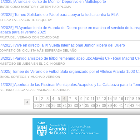
31/2025] Arranca el curso de Monitor Deportivo en Multideporte
RMATE COMO MONITOR Y OBTÉN TU DIPLOMA
30/2025] Torneo Solidario de Pádel para apoyar la lucha contra la ELA
LPEA A LA ELA CON TU RAQUETA!
29/2025] El Ayuntamiento de Aranda de Duero pone en marcha el servicio de transpo
abaza para el verano 2025
SFRUTA DEL VERANO CON COMODIDAD
24/2025] Vive en directo la IX Vuelta Internacional Junior Ribera del Duero
COMPETICIÓN CICLISTA MÁS ESPERADA DEL AÑO
13/2025] Partido amistoso de fútbol femenino absoluto: Alavés CF - Real Madrid CF
AMISTOSO SE JUEGA EN EL J.C. HIGUERO
5/2025] Torneo de Verano de Fútbol Sala organizado por el Atlético Aranda 1503 C.
EMIOS, SORTEOS Y MUCHA DIVERSIÓN
31/2025] Apertura de las Piscinas Municipales Acapulco y La Calabaza para la T
 VERANO LLEGA A LAS PISCINAS DE ARANDA!
1
2
3
4
5
6
7
8
9
10
11
12
13
14
15
16
17
18
19
26
27
28
29
30
31
32
33
34
35
36
37
38
39
40
41
42
43
44