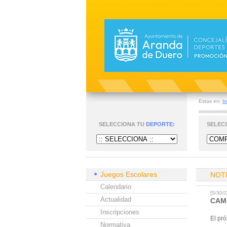
Estas en:
In
SELECCIONA TU
DEPORTE:
SELEC
Juegos Escolares
NOT
Calendario
[5/30
Actualidad
CAM
Inscripciones
El pr
Normativa