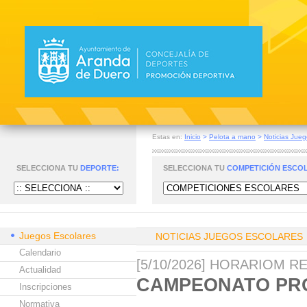
Estas en:
Inicio
>
Pelota a mano
>
Noticias Jueg
SELECCIONA TU
DEPORTE:
SELECCIONA TU
COMPETICIÓN ESCO
Juegos Escolares
NOTICIAS JUEGOS ESCOLARES
Calendario
[5/10/2026] HORARIOM 
Actualidad
CAMPEONATO PRO
Inscripciones
Normativa