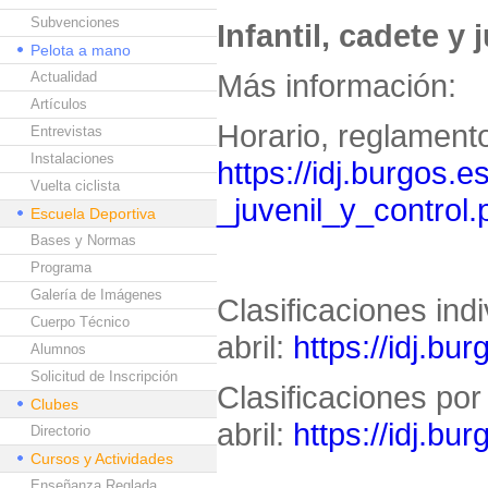
Subvenciones
Infantil, cadete y j
Pelota a mano
Más información:
Actualidad
Artículos
Horario, reglamento
Entrevistas
Instalaciones
https://idj.burgos.e
Vuelta ciclista
_juvenil_y_control.
Escuela Deportiva
Bases y Normas
Programa
Galería de Imágenes
Clasificaciones ind
Cuerpo Técnico
abril:
https://idj.bu
Alumnos
Solicitud de Inscripción
Clasificaciones por
Clubes
abril:
https://idj.bu
Directorio
Cursos y Actividades
Enseñanza Reglada