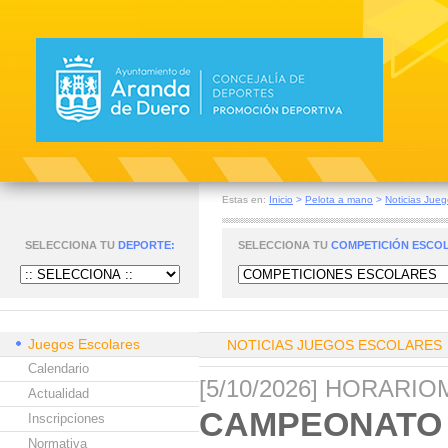
Estas en:
Inicio
>
Pelota a mano
>
Noticias Jueg
SELECCIONA TU
DEPORTE:
SELECCIONA TU
COMPETICIÓN ESCO
Juegos Escolares
NOTICIAS JUEGOS ESCOLARES
Calendario
[5/10/2026] HORARI
Actualidad
CAMPEONATO P
Inscripciones
Normativa