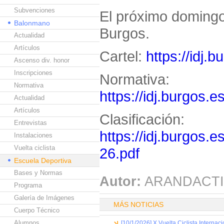
Subvenciones
El próximo domingo 
Balonmano
Burgos.
Actualidad
Artículos
Cartel:
https://idj.
Ascenso div. honor
Inscripciones
Normativa:
Normativa
https://idj.burgos.
Actualidad
Artículos
Clasificación:
Entrevistas
https://idj.burgos.
Instalaciones
Vuelta ciclista
26.pdf
Escuela Deportiva
Bases y Normas
Autor:
ARANDACTI
Programa
Galería de Imágenes
MÁS NOTICIAS
Cuerpo Técnico
Alumnos
[10/1/2026] X Vuelta Ciclista Internac