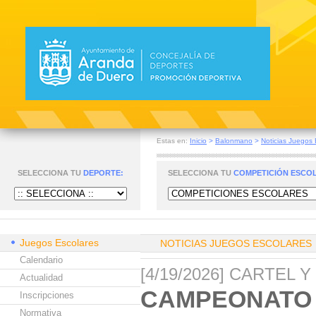
Estas en:
Inicio
>
Balonmano
>
Noticias Juegos 
SELECCIONA TU
DEPORTE:
SELECCIONA TU
COMPETICIÓN ESCO
Juegos Escolares
NOTICIAS JUEGOS ESCOLARES
Calendario
[4/19/2026] CARTEL 
Actualidad
CAMPEONATO 
Inscripciones
Normativa