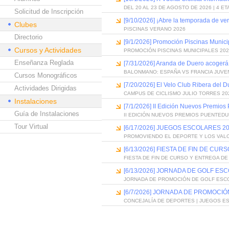
DEL 20 AL 23 DE AGOSTO DE 2026 | 4 E
Solicitud de Inscripción
[9/10/2026] ¡Abre la temporada de ve
Clubes
PISCINAS VERANO 2026
Directorio
[9/1/2026] Promoción Piscinas Munic
Cursos y Actividades
PROMOCIÓN PISCINAS MUNICIPALES 202
Enseñanza Reglada
[7/31/2026] Aranda de Duero acogerá
BALONMANO: ESPAÑA VS FRANCIA JUVE
Cursos Monográficos
[7/20/2026] El Velo Club Ribera del 
Actividades Dirigidas
CAMPUS DE CICLISMO JULIO TORRES 20
Instalaciones
[7/1/2026] II Edición Nuevos Premios
Guía de Instalaciones
II EDICIÓN NUEVOS PREMIOS PUENTED
Tour Virtual
[6/17/2026] JUEGOS ESCOLARES 20
PROMOVIENDO EL DEPORTE Y LOS VAL
[6/13/2026] FIESTA DE FIN DE C
FIESTA DE FIN DE CURSO Y ENTREGA D
[6/13/2026] JORNADA DE GOLF ES
JORNADA DE PROMOCIÓN DE GOLF ESC
[6/7/2026] JORNADA DE PROMOCI
CONCEJALÍA DE DEPORTES | JUEGOS E