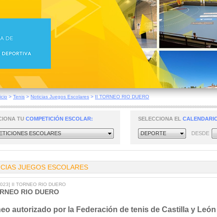
icio
>
Tenis
>
Noticias Juegos Escolares
>
II TORNEO RIO DUERO
CIONA TU
COMPETICIÓN ESCOLAR:
SELECCIONA EL
CALENDARIO
TICIONES ESCOLARES
DEPORTE
DESDE
ICIAS JUEGOS ESCOLARES
2023] II TORNEO RIO DUERO
ORNEO RIO DUERO
eo autorizado por la Federación de tenis de Castilla y León