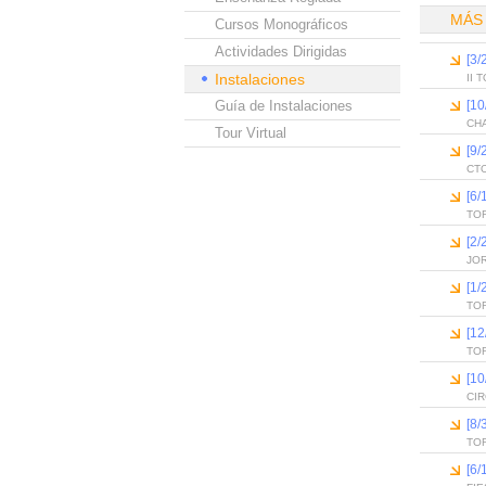
MÁS
Cursos Monográficos
Actividades Dirigidas
[3/
Instalaciones
II 
Guía de Instalaciones
[1
CH
Tour Virtual
[9
CTO
[6
TO
[2
JO
[1
TO
[1
TO
[1
CIR
[8
TOR
[6