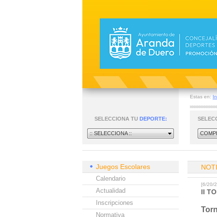
Estas en:
In
SELECCIONA TU
DEPORTE:
SELEC
:: SELECCIONA ::
COMPE
Juegos Escolares
NOT
Calendario
[6/20/
Actualidad
II T
Inscripciones
Torn
Normativa