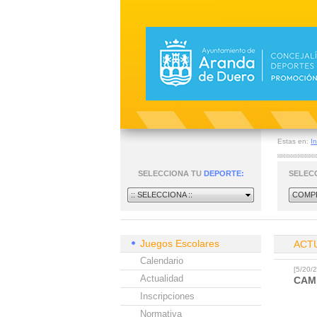
Estas en:
In
SELECCIONA TU
DEPORTE:
SELEC
:: SELECCIONA ::
COMPE
Juegos Escolares
ACT
Calendario
[5/20
Actualidad
CAM
Inscripciones
Normativa