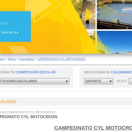
icio
>
Motos
>
Actualidad
>
CAMPEONATO CYL MOTOCROSS
CIONA TU
COMPETICIÓN ESCOLAR:
SELECCIONA EL
CALENDARIO
TICIONES ESCOLARES
DEPORTE
DESDE
UALIDAD
/2024] CAMPEONATO CYL MOTOCROSS
PEONATO CYL MOTOCROSS
CAMPEONATO CYL MOTOCR