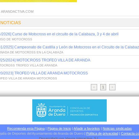
:
ARANDACTIVA.COM
 NOTICIAS
4/2026] Curso de Motocross en el circuito de la Calabaza, 3 y 4 de abril
RSO DE MOTOCROSS
31/2025] Campeonato de Castilla y León de Motocross en el Circuito de la Calaba
RNADA DE MOTOCROSS EN LA CALABAZA
0/25/2024] MOTOCROSS TROFEO VILLA DE ARANDA
TOCROSS TROFEO VILLA DE ARANDA
/20/2023] TROFEO VILLA DE ARANDA MOTOCROSS
OFEO VILLA DE ARANDA MOTOCROSS
1
Recomienda esta Página
|
Página de Inicio
|
Añadir a favoritos
|
Noticias sindicadas
jalía de Deportes del Ayuntamiento de Aranda de Duero
|
Política de privacidad
|
Contacta co
Desarrollado por
Viavox Interactive
, S.L
.