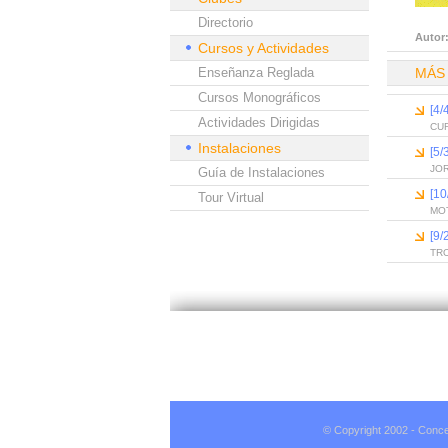
Directorio
Autor
Cursos y Actividades
Enseñanza Reglada
MÁS
Cursos Monográficos
[4/
Actividades Dirigidas
CU
Instalaciones
[5/
JO
Guía de Instalaciones
[1
Tour Virtual
MO
[9
TR
© Copyright 2002 - Conce