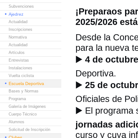
Subvenciones
¡Preparaos par
Ajedrez
2025/2026 est
Actualidad
Inscripciones
Desde la Concej
Normativa
Actualidad
para la nueva 
Artículos
▶️
4 de octubre
Entrevistas
Instalaciones
Deportiva.
Vuelta ciclista
▶️
25 de octubr
Escuela Deportiva
Bases y Normas
Oficiales de Pol
Programa
Galería de Imágenes
▶️
El programa 
Cuerpo Técnico
jornadas adici
Alumnos
Solicitud de Inscripción
curso y cuya in
Clubes