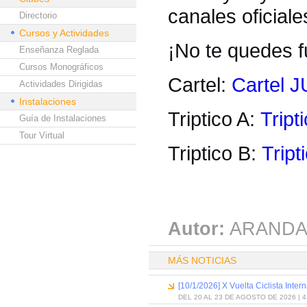
canales oficial
Directorio
Cursos y Actividades
¡No te quedes fu
Enseñanza Reglada
Cursos Monográficos
Cartel:
Cartel
Actividades Dirigidas
Instalaciones
Triptico A:
Tript
Guía de Instalaciones
Tour Virtual
Triptico B:
Tript
Autor:
ARANDA
MÁS NOTICIAS
[10/1/2026] X Vuelta Ciclista Inter
DEL 20 AL 23 DE AGOSTO DE 2026 | 