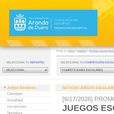
Estas en:
Inicio
>
Ajedrez
>
Noticias Juegos Esco
SELECCIONA TU
DEPORTE:
SELECCIONA TU
COMPETICIÓN ESCO
:: SELECCIONA ::
COMPETICIONES ESCOLARES
Juegos Escolares
NOTICIAS JUEGOS ESCOLAR
Calendario
[6/17/2026] PR
Actualidad
JUEGOS ES
Inscripciones
Normativa