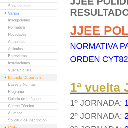
JJEE POLI
Subvenciones
RESULTAD
Varios
Inscripciones
JJEE PO
Normativa
Novedades
Actualidad
NORMATIVA PA
Artículos
Entrevistas
ORDEN CYT8262
Instalaciones
Vuelta ciclista
Escuela Deportiva
1ª vuelt
Bases y Normas
Programa
Galería de Imágenes
1º JORNADA:
Cuerpo Técnico
Alumnos
2º JORNADA:
Solicitud de Inscripción
Clubes