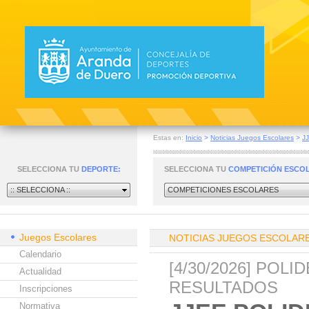
Estas en:
Inicio
>
Noticias Juegos Escolares
>
J
SELECCIONA TU
DEPORTE:
SELECCIONA TU
COMPETICIÓN ESCO
:: SELECCIONA ::
COMPETICIONES ESCOLARES
Juegos Escolares
NOTICIAS JUEGOS ESCOLAR
Calendario
[4/30/2026] POL
Actualidad
RESULTADOS
Inscripciones
Normativa