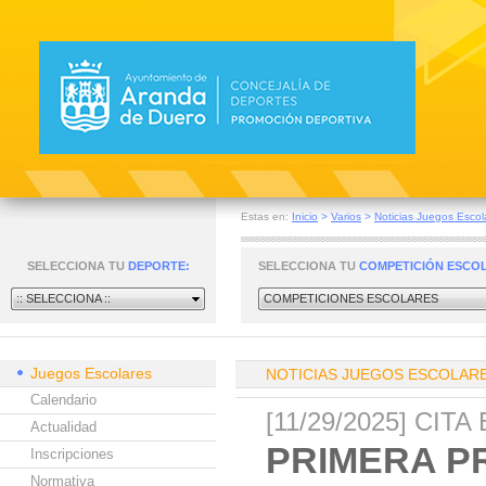
Estas en:
Inicio
>
Varios
>
Noticias Juegos Escol
SELECCIONA TU
DEPORTE:
SELECCIONA TU
COMPETICIÓN ESCO
:: SELECCIONA ::
COMPETICIONES ESCOLARES
Juegos Escolares
NOTICIAS JUEGOS ESCOLAR
Calendario
[11/29/2025] CI
Actualidad
PRIMERA P
Inscripciones
Normativa