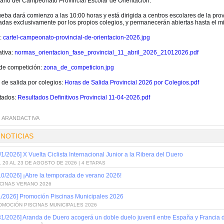
ario del Campeonato Provincial Escolar de Orientación.
eba dará comienzo a las 10:00 horas y está dirigida a centros escolares de la prov
adas exclusivamente por los propios colegios, y permanecerán abiertas hasta el mié
l:
cartel-campeonato-provincial-de-orientacion-2026.jpg
tiva:
normas_orientacion_fase_provincial_11_abril_2026_21012026.pdf
de competición:
zona_de_competicion.jpg
 de salida por colegios:
Horas de Salida Provincial 2026 por Colegios.pdf
tados:
Resultados Definitivos Provincial 11-04-2026.pdf
:
ARANDACTIVA
 NOTICIAS
/1/2026] X Vuelta Ciclista Internacional Junior a la Ribera del Duero
 20 AL 23 DE AGOSTO DE 2026 | 4 ETAPAS
10/2026] ¡Abre la temporada de verano 2026!
SCINAS VERANO 2026
1/2026] Promoción Piscinas Municipales 2026
OMOCIÓN PISCINAS MUNICIPALES 2026
31/2026] Aranda de Duero acogerá un doble duelo juvenil entre España y Francia