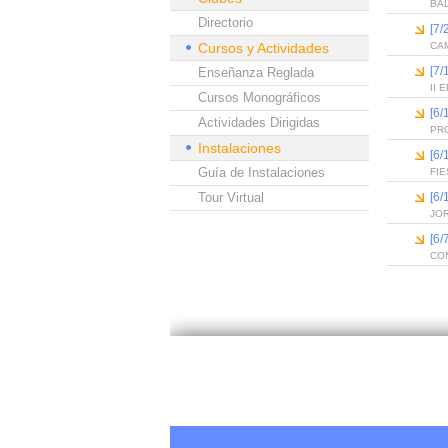
BA
Directorio
[7/
Cursos y Actividades
CAM
[7/
Enseñanza Reglada
II
Cursos Monográficos
[6
Actividades Dirigidas
PR
Instalaciones
[6
Guía de Instalaciones
FIE
Tour Virtual
[6
JO
[6
CO