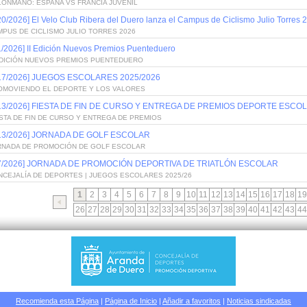
LONMANO: ESPAÑA VS FRANCIA JUVENIL
20/2026] El Velo Club Ribera del Duero lanza el Campus de Ciclismo Julio Torres 
PUS DE CICLISMO JULIO TORRES 2026
1/2026] II Edición Nuevos Premios Puenteduero
 EDICIÓN NUEVOS PREMIOS PUENTEDUERO
/17/2026] JUEGOS ESCOLARES 2025/2026
OMOVIENDO EL DEPORTE Y LOS VALORES
/13/2026] FIESTA DE FIN DE CURSO Y ENTREGA DE PREMIOS DEPORTE ESCOL
STA DE FIN DE CURSO Y ENTREGA DE PREMIOS
/13/2026] JORNADA DE GOLF ESCOLAR
RNADA DE PROMOCIÓN DE GOLF ESCOLAR
/7/2026] JORNADA DE PROMOCIÓN DEPORTIVA DE TRIATLÓN ESCOLAR
NCEJALÍA DE DEPORTES | JUEGOS ESCOLARES 2025/26
1
2
3
4
5
6
7
8
9
10
11
12
13
14
15
16
17
18
19
26
27
28
29
30
31
32
33
34
35
36
37
38
39
40
41
42
43
44
Recomienda esta Página
|
Página de Inicio
|
Añadir a favoritos
|
Noticias sindicadas