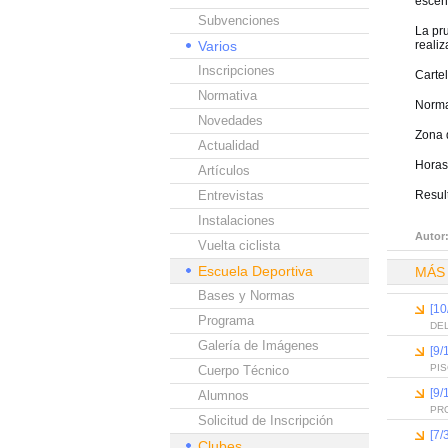
escen
Subvenciones
La pru
Varios
realiz
Inscripciones
Carte
Normativa
Norma
Novedades
Zona 
Actualidad
Horas
Artículos
Entrevistas
Resul
Instalaciones
Autor
Vuelta ciclista
Escuela Deportiva
MÁS
Bases y Normas
[10
Programa
DEL
Galería de Imágenes
[9/
PI
Cuerpo Técnico
[9/
Alumnos
PR
Solicitud de Inscripción
[7/
Clubes