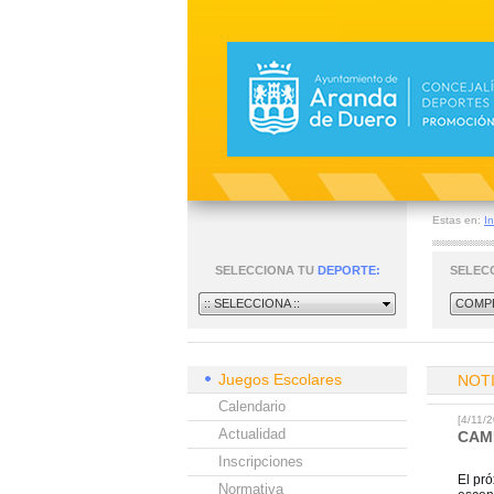
Estas en:
In
SELECCIONA TU
DEPORTE:
SELEC
:: SELECCIONA ::
COMPE
Juegos Escolares
NOT
Calendario
[4/11
Actualidad
CAM
Inscripciones
El pr
Normativa