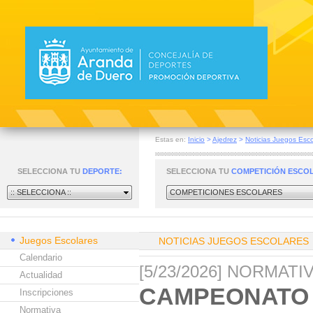
Estas en:
Inicio
>
Ajedrez
>
Noticias Juegos Esco
SELECCIONA TU
DEPORTE:
SELECCIONA TU
COMPETICIÓN ESCO
:: SELECCIONA ::
COMPETICIONES ESCOLARES
Juegos Escolares
NOTICIAS JUEGOS ESCOLARES
Calendario
[5/23/2026] NORMAT
Actualidad
CAMPEONATO 
Inscripciones
Normativa