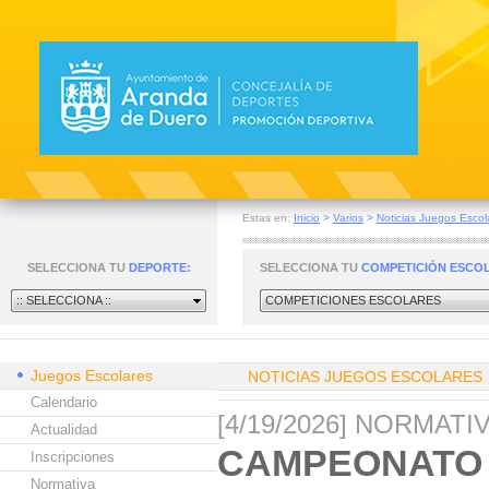
Estas en:
Inicio
>
Varios
>
Noticias Juegos Escol
SELECCIONA TU
DEPORTE:
SELECCIONA TU
COMPETICIÓN ESCO
:: SELECCIONA ::
COMPETICIONES ESCOLARES
Juegos Escolares
NOTICIAS JUEGOS ESCOLARES
Calendario
[4/19/2026] NORMAT
Actualidad
CAMPEONATO 
Inscripciones
Normativa