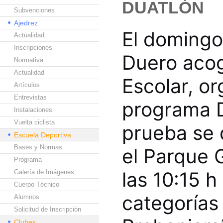
DUATLÓN
Subvenciones
Ajedrez
El domingo
Actualidad
Inscripciones
Duero acog
Normativa
Actualidad
Escolar, o
Artículos
Entrevistas
programa D
Instalaciones
Vuelta ciclista
prueba se 
Escuela Deportiva
Bases y Normas
el Parque G
Programa
las 10:15 h
Galería de Imágenes
Cuerpo Técnico
categorías 
Alumnos
Solicitud de Inscripción
Clubes