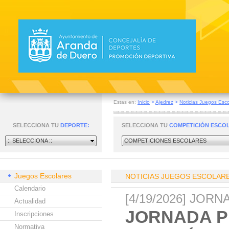
Estas en:
Inicio
>
Ajedrez
>
Noticias Juegos Esco
SELECCIONA TU
DEPORTE:
SELECCIONA TU
COMPETICIÓN ESCO
:: SELECCIONA ::
COMPETICIONES ESCOLARES
Juegos Escolares
NOTICIAS JUEGOS ESCOLAR
Calendario
[4/19/2026] JOR
Actualidad
JORNADA P
Inscripciones
Normativa