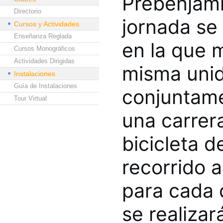
Prebenjamín
Directorio
jornada se 
Cursos y Actividades
Enseñanza Reglada
en la que 
Cursos Monográficos
Actividades Dirigidas
misma unid
Instalaciones
Guía de Instalaciones
conjuntame
Tour Virtual
una carrera
bicicleta 
recorrido a
para cada 
se realiza