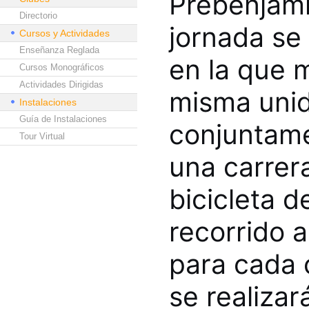
Prebenjamín
Directorio
jornada se 
Cursos y Actividades
Enseñanza Reglada
en la que 
Cursos Monográficos
Actividades Dirigidas
misma unid
Instalaciones
Guía de Instalaciones
conjuntame
Tour Virtual
una carrera
bicicleta 
recorrido a
para cada 
se realiza