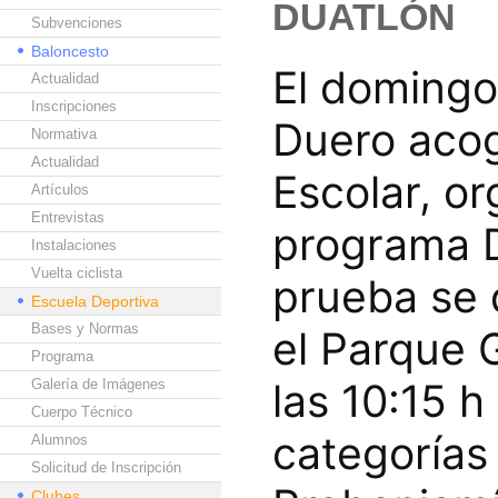
DUATLÓN
Subvenciones
Baloncesto
El domingo
Actualidad
Inscripciones
Duero acog
Normativa
Actualidad
Escolar, o
Artículos
Entrevistas
programa D
Instalaciones
Vuelta ciclista
prueba se 
Escuela Deportiva
Bases y Normas
el Parque G
Programa
las 10:15 h
Galería de Imágenes
Cuerpo Técnico
categorías 
Alumnos
Solicitud de Inscripción
Clubes