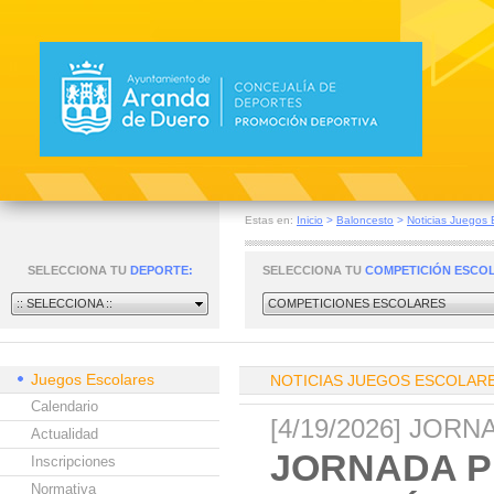
Estas en:
Inicio
>
Baloncesto
>
Noticias Juegos 
SELECCIONA TU
DEPORTE:
SELECCIONA TU
COMPETICIÓN ESCO
:: SELECCIONA ::
COMPETICIONES ESCOLARES
Juegos Escolares
NOTICIAS JUEGOS ESCOLAR
Calendario
[4/19/2026] JOR
Actualidad
JORNADA P
Inscripciones
Normativa