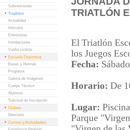
JORNADA D
Subvenciones
TRIATLÓN 
Triathlon
Actualidad
Artículos
Entrevistas
El Triatlón Esc
Instalaciones
Vuelta ciclista
los Juegos Esc
Escuela Deportiva
Fecha:
Sábado,
Bases y Normas
Programa
Galería de Imágenes
Horario:
De 10
Cuerpo Técnico
Alumnos
Solicitud de Inscripción
Lugar:
Piscina
Clubes
Directorio
Parque "Virge
Cursos y Actividades
"Virgen de las 
Enseñanza Reglada