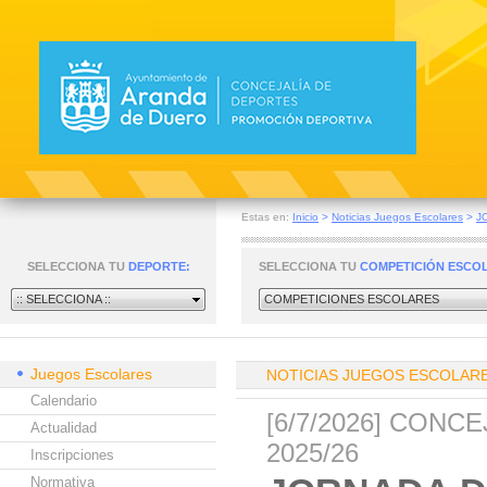
Estas en:
Inicio
>
Noticias Juegos Escolares
>
J
SELECCIONA TU
DEPORTE:
SELECCIONA TU
COMPETICIÓN ESCO
:: SELECCIONA ::
COMPETICIONES ESCOLARES
Juegos Escolares
NOTICIAS JUEGOS ESCOLAR
Calendario
[6/7/2026] CON
Actualidad
2025/26
Inscripciones
Normativa