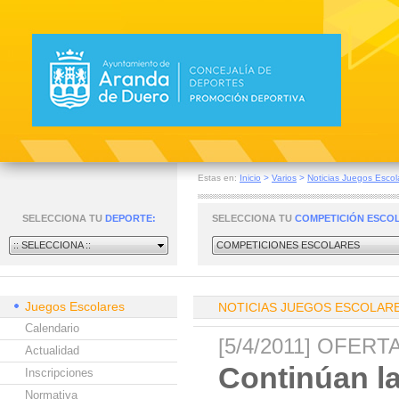
Estas en:
Inicio
>
Varios
>
Noticias Juegos Escol
SELECCIONA TU
DEPORTE:
SELECCIONA TU
COMPETICIÓN ESCO
:: SELECCIONA ::
COMPETICIONES ESCOLARES
Juegos Escolares
NOTICIAS JUEGOS ESCOLAR
Calendario
[5/4/2011] OFER
Actualidad
Continúan la
Inscripciones
Normativa