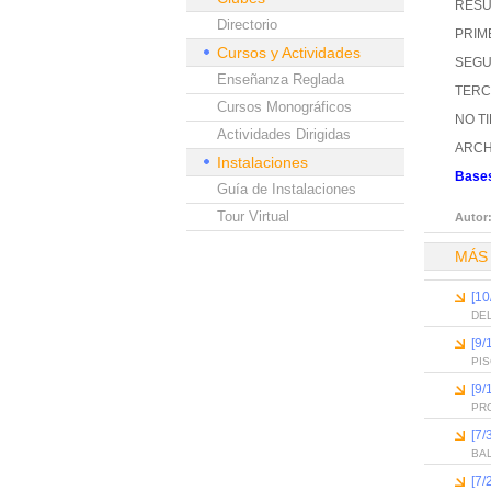
RESUL
Directorio
PRIME
Cursos y Actividades
SEGUN
Enseñanza Reglada
TERCE
Cursos Monográficos
NO TIR
Actividades Dirigidas
ARCH
Instalaciones
Bases
Guía de Instalaciones
Tour Virtual
Autor
MÁS
[10
DEL
[9/
PI
[9/
PR
[7/
BA
[7/