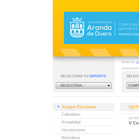
Estas en:
In
SELECCIONA TU
DEPORTE:
SELEC
:: SELECCIONA ::
COMPE
Juegos Escolares
NOT
Calendario
[11/5/
Actualidad
V Cr
Inscripciones
Normativa