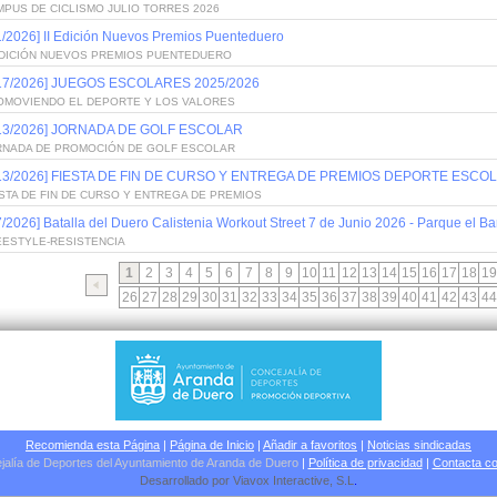
PUS DE CICLISMO JULIO TORRES 2026
1/2026] II Edición Nuevos Premios Puenteduero
 EDICIÓN NUEVOS PREMIOS PUENTEDUERO
/17/2026] JUEGOS ESCOLARES 2025/2026
OMOVIENDO EL DEPORTE Y LOS VALORES
/13/2026] JORNADA DE GOLF ESCOLAR
RNADA DE PROMOCIÓN DE GOLF ESCOLAR
/13/2026] FIESTA DE FIN DE CURSO Y ENTREGA DE PREMIOS DEPORTE ESCOL
STA DE FIN DE CURSO Y ENTREGA DE PREMIOS
7/2026] Batalla del Duero Calistenia Workout Street 7 de Junio 2026 - Parque el Bar
EESTYLE-RESISTENCIA
1
2
3
4
5
6
7
8
9
10
11
12
13
14
15
16
17
18
19
26
27
28
29
30
31
32
33
34
35
36
37
38
39
40
41
42
43
44
Recomienda esta Página
|
Página de Inicio
|
Añadir a favoritos
|
Noticias sindicadas
jalía de Deportes del Ayuntamiento de Aranda de Duero
|
Política de privacidad
|
Contacta co
Desarrollado por
Viavox Interactive
, S.L
.