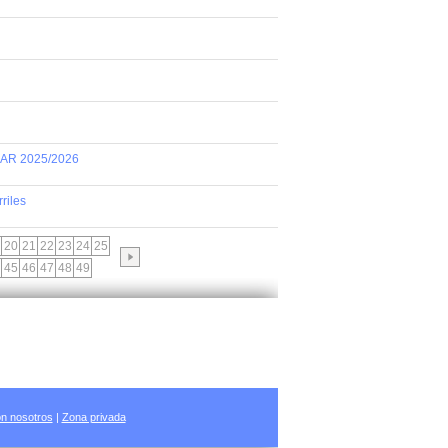
AR 2025/2026
riles
20
21
22
23
24
25
45
46
47
48
49
n nosotros
|
Zona privada