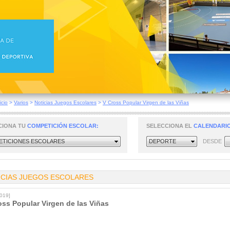
icio
>
Varios
>
Noticias Juegos Escolares
>
V Cross Popular Virgen de las Viñas
CIONA TU
COMPETICIÓN ESCOLAR:
SELECCIONA EL
CALENDARIO
TICIONES ESCOLARES
DEPORTE
DESDE
ICIAS JUEGOS ESCOLARES
2019]
oss Popular Virgen de las Viñas