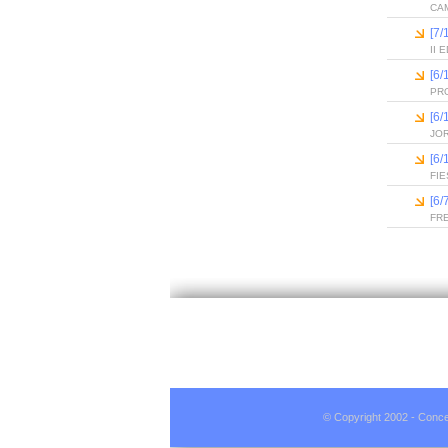
CAM
[7/
II
[6
PR
[6
JO
[6
FIE
[6/
FR
© Copyright 2002 - Conce