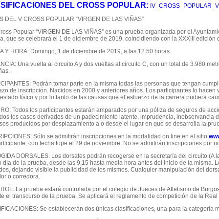
SIFICACIONES DEL CROSS POPULAR:
IV_CROSS_POPULAR_VI
S DEL V CROSS POPULAR “VIRGEN DE LAS VIÑAS”
Cross Popular “VIRGEN DE LAS VIÑAS” es una prueba organizada por el Ayuntamie
, que se celebrará el 1 de diciembre de 2019, coincidiendo con la XXXIII edición d
 Y HORA: Domingo, 1 de diciembre de 2019, a las 12:50 horas
CIA: Una vuelta al circuito A y dos vueltas al circuito C, con un total de 3.980 me
ñas.
CIPANTES: Podrán tomar parte en la misma todas las personas que tengan cumplido
azo de inscripción. Nacidos en 2000 y anteriores años. Los participantes lo hacen
estado físico y por lo tanto de las causas que el esfuerzo de la carrera pudiera cau
O: Todos los participantes estarán amparados por una póliza de seguros de accide
idos los casos derivados de un padecimiento latente, imprudencia, inobservancia d
asos producidos por desplazamiento a o desde el lugar en que se desarrolla la pru
IPCIONES: Sólo se admitirán inscripciones en la modalidad on line en el sitio
www
rticipante, con fecha tope el 29 de noviembre. No se admitirán inscripciones por n
IDA DORSALES: Los dorsales podrán recogerse en la secretaría del circuito (A la e
 día de la prueba, desde las 9,15 hasta media hora antes del inicio de la misma. 
dos, dejando visible la publicidad de los mismos. Cualquier manipulación del dorsa
or o corredora.
OL: La prueba estará controlada por el colegio de Jueces de Atletismo de Burgos
te el transcurso de la prueba. Se aplicará el reglamento de competición de la Real
FICACIONES: Se establecerán dos únicas clasificaciones, una para la categoría ma