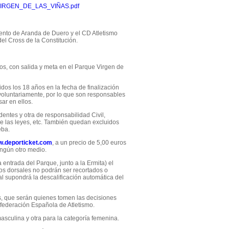
RGEN_DE_LAS_VIÑAS.pdf
nto de Aranda de Duero y el CD Atletismo
el Cross de la Constitución.
tros, con salida y meta en el Parque Virgen de
s los 18 años en la fecha de finalización
 voluntariamente, por lo que son responsables
sar en ellos.
ntes y otra de responsabilidad Civil,
e las leyes, etc. También quedan excluidos
eba.
.deporticket.com
, a un precio de 5,00 euros
ingún otro medio.
ntrada del Parque, junto a la Ermita) el
Los dorsales no podrán ser recortados o
l supondrá la descalificación automática del
, que serán quienes tomen las decisiones
 federación Española de Atletismo.
sculina y otra para la categoría femenina.