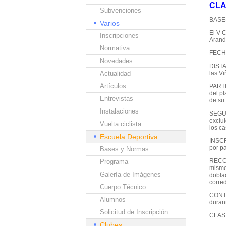
CLA
Subvenciones
BASE
Varios
El V 
Inscripciones
Aranda
Normativa
FECHA
Novedades
DISTAN
Actualidad
las Vi
Artículos
PARTI
del pl
Entrevistas
de su 
Instalaciones
SEGUR
exclu
Vuelta ciclista
los c
Escuela Deportiva
INSCR
por pa
Bases y Normas
RECOG
Programa
mismo
Galería de Imágenes
dobla
corred
Cuerpo Técnico
CONTR
Alumnos
duran
Solicitud de Inscripción
CLASI
Clubes