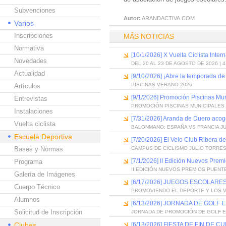
Subvenciones
Autor:
ARANDACTIVA.COM
Varios
Inscripciones
MÁS NOTICIAS
Normativa
[10/1/2026] X Vuelta Ciclista Inter
Novedades
DEL 20 AL 23 DE AGOSTO DE 2026 | 
Actualidad
[9/10/2026] ¡Abre la temporada de
PISCINAS VERANO 2026
Artículos
[9/1/2026] Promoción Piscinas Mu
Entrevistas
PROMOCIÓN PISCINAS MUNICIPALES 
Instalaciones
[7/31/2026] Aranda de Duero acog
Vuelta ciclista
BALONMANO: ESPAÑA VS FRANCIA J
Escuela Deportiva
[7/20/2026] El Velo Club Ribera d
Bases y Normas
CAMPUS DE CICLISMO JULIO TORRES
[7/1/2026] II Edición Nuevos Pre
Programa
II EDICIÓN NUEVOS PREMIOS PUEN
Galería de Imágenes
[6/17/2026] JUEGOS ESCOLARES
Cuerpo Técnico
PROMOVIENDO EL DEPORTE Y LOS 
Alumnos
[6/13/2026] JORNADA DE GOLF
Solicitud de Inscripción
JORNADA DE PROMOCIÓN DE GOLF 
Clubes
[6/13/2026] FIESTA DE FIN D