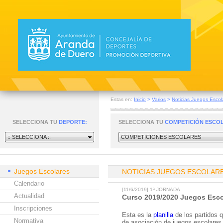
Estas en:
Inicio
>
Varios
>
Noticias Juegos Escol
SELECCIONA TU
DEPORTE:
SELECCIONA TU
COMPETICIÓN ESCO
:: SELECCIONA ::
COMPETICIONES ESCOLARES
Juegos Escolares
NOTICIAS JUEGOS ESCOLAR
Calendario
[11/6/2019] 1ª JORNADA
Actualidad
Curso 2019/2020 Juegos Esco
Inscripciones
Esta es la
planilla
de los partidos 
Normativa
de asociación de juegos escolares