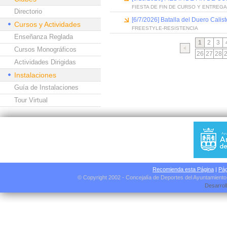
FIESTA DE FIN DE CURSO Y ENTREG
Directorio
[6/7/2026] Batalla del Duero Calis
Cursos y Actividades
FREESTYLE-RESISTENCIA
Enseñanza Reglada
1
2
3
Cursos Monográficos
26
27
28
Actividades Dirigidas
Instalaciones
Guía de Instalaciones
Tour Virtual
Recomienda esta Página
|
Pág
© Copyright 2002 - Concejalía de Deportes del Ayuntamient
Desarrol