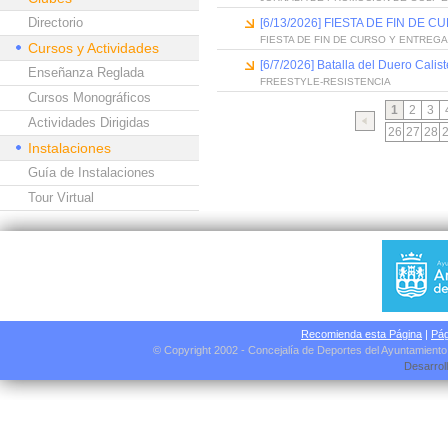
Directorio
[6/13/2026] FIESTA DE FIN D
FIESTA DE FIN DE CURSO Y ENTREG
Cursos y Actividades
[6/7/2026] Batalla del Duero Calis
Enseñanza Reglada
FREESTYLE-RESISTENCIA
Cursos Monográficos
1
2
3
Actividades Dirigidas
26
27
28
Instalaciones
Guía de Instalaciones
Tour Virtual
Recomienda esta Página
|
Pág
© Copyright 2002 - Concejalía de Deportes del Ayuntamient
Desarrol