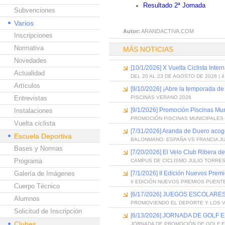
Resultado 2ª Jornada
Subvenciones
Varios
Autor:
ARANDACTIVA.COM
Inscripciones
Normativa
MÁS NOTICIAS
Novedades
[10/1/2026] X Vuelta Ciclista Inter
Actualidad
DEL 20 AL 23 DE AGOSTO DE 2026 | 
Artículos
[9/10/2026] ¡Abre la temporada de
Entrevistas
PISCINAS VERANO 2026
[9/1/2026] Promoción Piscinas Mu
Instalaciones
PROMOCIÓN PISCINAS MUNICIPALES 
Vuelta ciclista
[7/31/2026] Aranda de Duero acog
Escuela Deportiva
BALONMANO: ESPAÑA VS FRANCIA J
Bases y Normas
[7/20/2026] El Velo Club Ribera d
Programa
CAMPUS DE CICLISMO JULIO TORRES
Galería de Imágenes
[7/1/2026] II Edición Nuevos Pre
II EDICIÓN NUEVOS PREMIOS PUEN
Cuerpo Técnico
[6/17/2026] JUEGOS ESCOLARES
Alumnos
PROMOVIENDO EL DEPORTE Y LOS 
Solicitud de Inscripción
[6/13/2026] JORNADA DE GOLF
Clubes
JORNADA DE PROMOCIÓN DE GOLF 