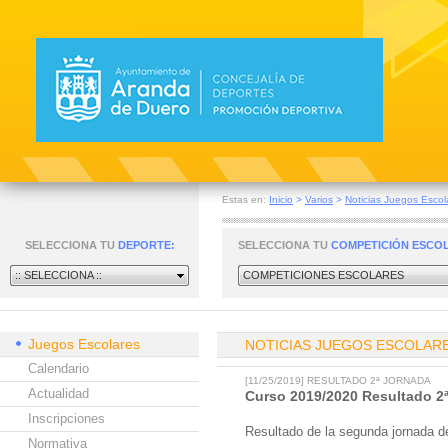
Estas en:
Inicio
>
Varios
>
Noticias Juegos Escol
SELECCIONA TU
DEPORTE:
SELECCIONA TU
COMPETICIÓN ESCO
:: SELECCIONA ::
COMPETICIONES ESCOLARES
Juegos Escolares
NOTICIAS JUEGOS ESCOLAR
Calendario
[11/25/2019] RESULTADO 2ª JORNADA
Actualidad
Curso 2019/2020 Resultado 2ª
Inscripciones
Resultado de la segunda jornada d
Normativa