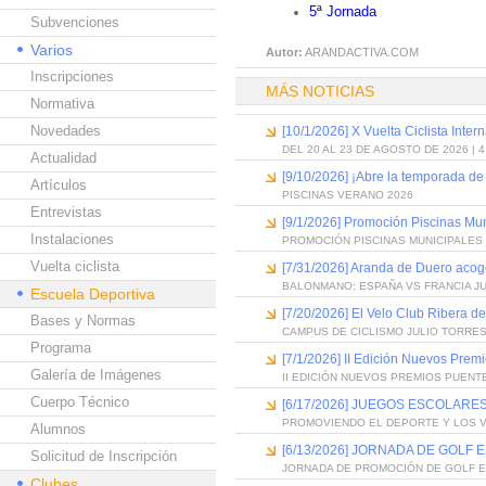
5ª Jornada
Subvenciones
Varios
Autor:
ARANDACTIVA.COM
Inscripciones
MÁS NOTICIAS
Normativa
Novedades
[10/1/2026] X Vuelta Ciclista Inter
DEL 20 AL 23 DE AGOSTO DE 2026 | 
Actualidad
[9/10/2026] ¡Abre la temporada de
Artículos
PISCINAS VERANO 2026
Entrevistas
[9/1/2026] Promoción Piscinas Mu
Instalaciones
PROMOCIÓN PISCINAS MUNICIPALES 
Vuelta ciclista
[7/31/2026] Aranda de Duero acog
BALONMANO: ESPAÑA VS FRANCIA J
Escuela Deportiva
[7/20/2026] El Velo Club Ribera d
Bases y Normas
CAMPUS DE CICLISMO JULIO TORRES
Programa
[7/1/2026] II Edición Nuevos Pre
Galería de Imágenes
II EDICIÓN NUEVOS PREMIOS PUEN
Cuerpo Técnico
[6/17/2026] JUEGOS ESCOLARES
PROMOVIENDO EL DEPORTE Y LOS 
Alumnos
[6/13/2026] JORNADA DE GOLF
Solicitud de Inscripción
JORNADA DE PROMOCIÓN DE GOLF 
Clubes