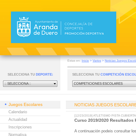
Estas en:
Inicio
>
Varios
>
Noticias Juegos Escol
SELECCIONA TU
DEPORTE:
SELECCIONA TU
COMPETICIÓN ESCO
:: SELECCIONA ::
COMPETICIONES ESCOLARES
Juegos Escolares
NOTICIAS JUEGOS ESCOLAR
Calendario
[12/23/2019] ATLETISMO PISTA CUBIERTA
Actualidad
Curso 2019/2020 Resultados P
Inscripciones
A continuación podeis consultar los
Normativa