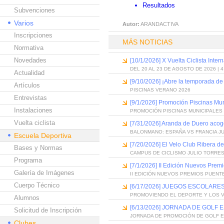
Resultados
Subvenciones
Varios
Autor:
ARANDACTIVA
Inscripciones
MÁS NOTICIAS
Normativa
Novedades
[10/1/2026] X Vuelta Ciclista Inter
DEL 20 AL 23 DE AGOSTO DE 2026 | 
Actualidad
[9/10/2026] ¡Abre la temporada de
Artículos
PISCINAS VERANO 2026
Entrevistas
[9/1/2026] Promoción Piscinas Mu
Instalaciones
PROMOCIÓN PISCINAS MUNICIPALES 
Vuelta ciclista
[7/31/2026] Aranda de Duero acog
BALONMANO: ESPAÑA VS FRANCIA J
Escuela Deportiva
[7/20/2026] El Velo Club Ribera d
Bases y Normas
CAMPUS DE CICLISMO JULIO TORRES
Programa
[7/1/2026] II Edición Nuevos Pre
Galería de Imágenes
II EDICIÓN NUEVOS PREMIOS PUEN
Cuerpo Técnico
[6/17/2026] JUEGOS ESCOLARES
PROMOVIENDO EL DEPORTE Y LOS 
Alumnos
[6/13/2026] JORNADA DE GOLF
Solicitud de Inscripción
JORNADA DE PROMOCIÓN DE GOLF 
Clubes