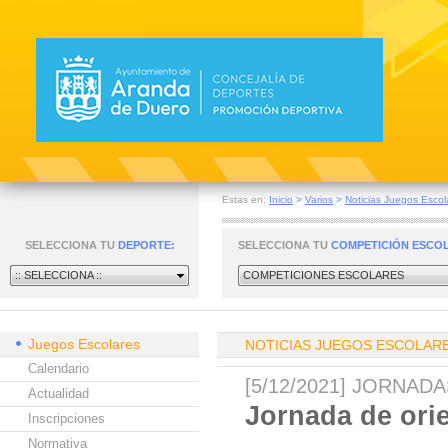
Estas en:
Inicio
>
Varios
>
Noticias Juegos Escol
SELECCIONA TU
DEPORTE:
SELECCIONA TU
COMPETICIÓN ESCO
:: SELECCIONA ::
COMPETICIONES ESCOLARES
Juegos Escolares
NOTICIAS JUEGOS ESCOLAR
Calendario
[5/12/2021] JORNA
Actualidad
Jornada de ori
Inscripciones
Normativa