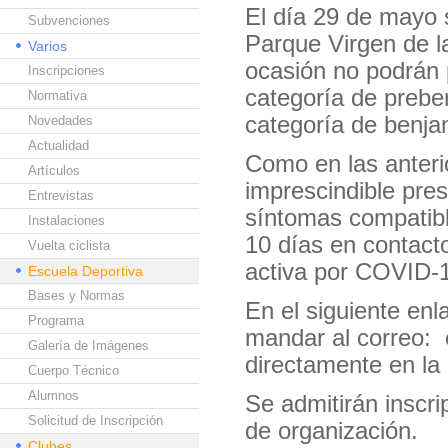
El día 29 de mayo s
Subvenciones
Parque Virgen de l
Varios
ocasión no podrán 
Inscripciones
categoría de preben
Normativa
categoría de benj
Novedades
Actualidad
Como en las anterio
Artículos
imprescindible pre
Entrevistas
síntomas compatibl
Instalaciones
10 días en contact
Vuelta ciclista
activa por COVID-
Escuela Deportiva
Bases y Normas
En el siguiente enl
Programa
mandar al correo: 
Galería de Imágenes
directamente en la
Cuerpo Técnico
Alumnos
Se admitirán inscr
Solicitud de Inscripción
de organización.
Clubes