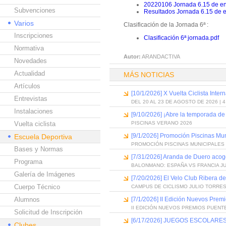
20220106 Jornada 6.15 de en
Subvenciones
Resultados Jornada 6.15 de 
Varios
Clasificación de la Jornada 6ª :
Inscripciones
Clasificación 6ª jornada.pdf
Normativa
Autor:
ARANDACTIVA
Novedades
Actualidad
MÁS NOTICIAS
Artículos
[10/1/2026] X Vuelta Ciclista Inter
Entrevistas
DEL 20 AL 23 DE AGOSTO DE 2026 | 
Instalaciones
[9/10/2026] ¡Abre la temporada de
Vuelta ciclista
PISCINAS VERANO 2026
[9/1/2026] Promoción Piscinas Mu
Escuela Deportiva
PROMOCIÓN PISCINAS MUNICIPALES 
Bases y Normas
[7/31/2026] Aranda de Duero acog
Programa
BALONMANO: ESPAÑA VS FRANCIA J
Galería de Imágenes
[7/20/2026] El Velo Club Ribera d
Cuerpo Técnico
CAMPUS DE CICLISMO JULIO TORRES
Alumnos
[7/1/2026] II Edición Nuevos Pre
II EDICIÓN NUEVOS PREMIOS PUEN
Solicitud de Inscripción
[6/17/2026] JUEGOS ESCOLARES
Clubes