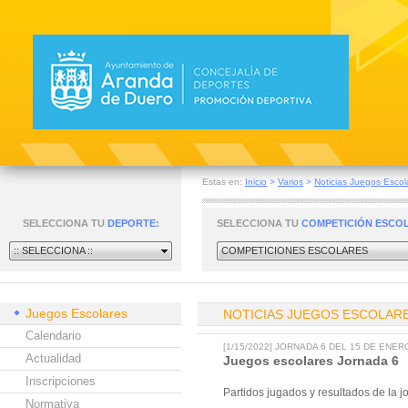
Estas en:
Inicio
>
Varios
>
Noticias Juegos Escol
SELECCIONA TU
DEPORTE:
SELECCIONA TU
COMPETICIÓN ESCO
:: SELECCIONA ::
COMPETICIONES ESCOLARES
Juegos Escolares
NOTICIAS JUEGOS ESCOLAR
Calendario
[1/15/2022] JORNADA 6 DEL 15 DE ENER
Actualidad
Juegos escolares Jornada 6
Inscripciones
Partidos jugados y resultados de la 
Normativa