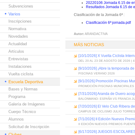
20220106 Jornada 6.15 de en
Subvenciones
Resultados Jornada 6.15 de 
Varios
Clasificación de la Jornada 6ª :
Inscripciones
Clasificación 6ª jornada.pdf
Normativa
Autor:
ARANDACTIVA
Novedades
Actualidad
MÁS NOTICIAS
Artículos
[10/1/2026] X Vuelta Ciclista Inter
Entrevistas
DEL 20 AL 23 DE AGOSTO DE 2026 | 
Instalaciones
[9/10/2026] ¡Abre la temporada de
Vuelta ciclista
PISCINAS VERANO 2026
[9/1/2026] Promoción Piscinas Mu
Escuela Deportiva
PROMOCIÓN PISCINAS MUNICIPALES 
Bases y Normas
[7/31/2026] Aranda de Duero acog
Programa
BALONMANO: ESPAÑA VS FRANCIA J
Galería de Imágenes
[7/20/2026] El Velo Club Ribera d
Cuerpo Técnico
CAMPUS DE CICLISMO JULIO TORRES
Alumnos
[7/1/2026] II Edición Nuevos Pre
II EDICIÓN NUEVOS PREMIOS PUEN
Solicitud de Inscripción
[6/17/2026] JUEGOS ESCOLARES
Clubes