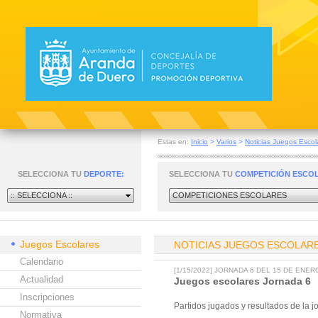
Estas en:
Inicio
>
Varios
>
Noticias Juegos Escol
SELECCIONA TU
DEPORTE:
SELECCIONA TU
COMPETICIÓN ESCO
:: SELECCIONA ::
COMPETICIONES ESCOLARES
Juegos Escolares
NOTICIAS JUEGOS ESCOLAR
Calendario
[1/15/2022] JORNADA 6 DEL 15 DE ENER
Actualidad
Juegos escolares Jornada 6
Inscripciones
Partidos jugados y resultados de la 
Normativa