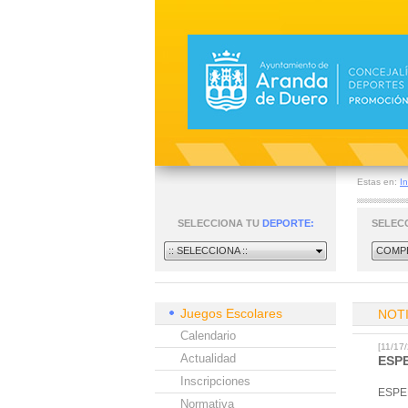
Estas en:
In
SELECCIONA TU
DEPORTE:
SELEC
:: SELECCIONA ::
COMPE
Juegos Escolares
NOT
Calendario
[11/1
Actualidad
ESP
Inscripciones
ESPE
Normativa