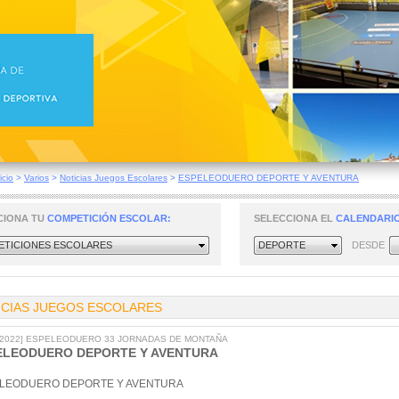
icio
>
Varios
>
Noticias Juegos Escolares
>
ESPELEODUERO DEPORTE Y AVENTURA
CIONA TU
COMPETICIÓN ESCOLAR:
SELECCIONA EL
CALENDARIO
TICIONES ESCOLARES
DEPORTE
DESDE
ICIAS JUEGOS ESCOLARES
7/2022] ESPELEODUERO 33 JORNADAS DE MONTAÑA
ELEODUERO DEPORTE Y AVENTURA
LEODUERO DEPORTE Y AVENTURA