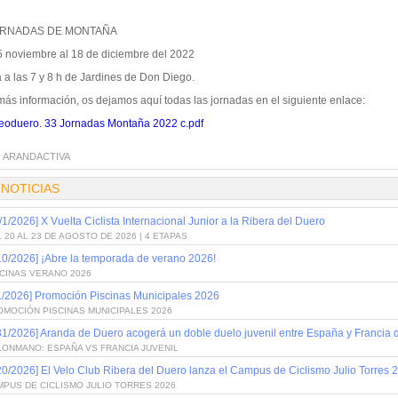
ORNADAS DE MONTAÑA
5 noviembre al 18 de diciembre del 2022
a a las 7 y 8 h de Jardines de Don Diego.
más información, os dejamos aquí todas las jornadas en el siguiente enlace:
eoduero. 33 Jornadas Montaña 2022 c.pdf
:
ARANDACTIVA
 NOTICIAS
/1/2026] X Vuelta Ciclista Internacional Junior a la Ribera del Duero
 20 AL 23 DE AGOSTO DE 2026 | 4 ETAPAS
10/2026] ¡Abre la temporada de verano 2026!
SCINAS VERANO 2026
1/2026] Promoción Piscinas Municipales 2026
OMOCIÓN PISCINAS MUNICIPALES 2026
31/2026] Aranda de Duero acogerá un doble duelo juvenil entre España y Francia
LONMANO: ESPAÑA VS FRANCIA JUVENIL
20/2026] El Velo Club Ribera del Duero lanza el Campus de Ciclismo Julio Torres 
PUS DE CICLISMO JULIO TORRES 2026