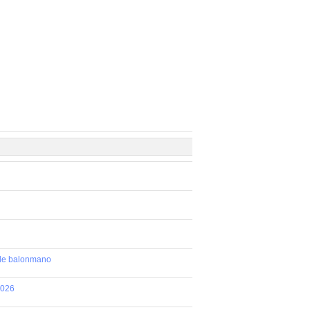
 de balonmano
2026