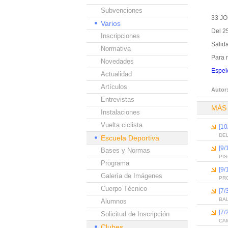
Subvenciones
33 J
Varios
Del 2
Inscripciones
Salid
Normativa
Para 
Novedades
Espel
Actualidad
Artículos
Autor
Entrevistas
MÁS
Instalaciones
Vuelta ciclista
[10
DEL
Escuela Deportiva
[9/
Bases y Normas
PI
Programa
[9/
Galería de Imágenes
PR
Cuerpo Técnico
[7/
BA
Alumnos
[7/
Solicitud de Inscripción
CAM
Clubes