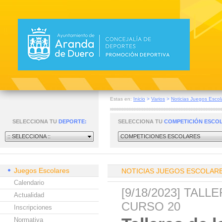
Estas en:
Inicio
>
Varios
>
Noticias Juegos Escol
SELECCIONA TU
DEPORTE:
SELECCIONA TU
COMPETICIÓN ESCO
:: SELECCIONA ::
COMPETICIONES ESCOLARES
Juegos Escolares
NOTICIAS JUEGOS ESCOLAR
Calendario
[9/18/2023] TAL
Actualidad
CURSO 20
Inscripciones
Normativa