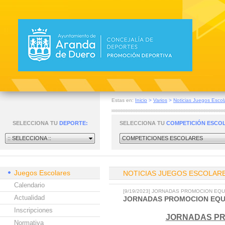
Estas en:
Inicio
>
Varios
>
Noticias Juegos Escol
SELECCIONA TU
DEPORTE:
SELECCIONA TU
COMPETICIÓN ESCO
:: SELECCIONA ::
COMPETICIONES ESCOLARES
Juegos Escolares
NOTICIAS JUEGOS ESCOLAR
Calendario
[9/19/2023] JORNADAS PROMOCION EQU
Actualidad
JORNADAS PROMOCION EQUI
Inscripciones
JORNADAS PR
Normativa