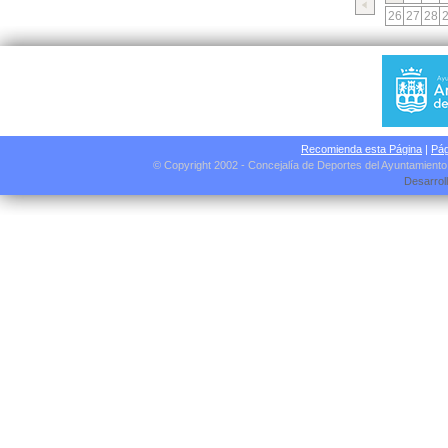
26
27
28
Recomienda esta Página
|
Pág
© Copyright 2002 - Concejalía de Deportes del Ayuntamient
Desarrol