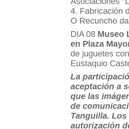
Asociaciones “L
4. Fabricación 
O Recuncho das
DIA 08
Museo L
en Plaza Mayor
de juguetes con
Eustaquio Cast
La participaci
aceptación a s
que las imáge
de comunicació
Tanguilla. Lo
autorización d