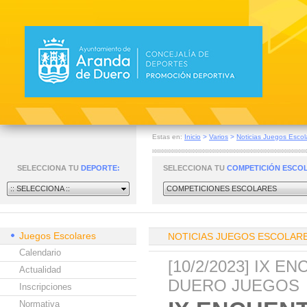
Estas en:
Inicio
>
Varios
>
Noticias Juegos Escol
SELECCIONA TU
DEPORTE:
SELECCIONA TU
COMPETICIÓN ESCO
:: SELECCIONA ::
COMPETICIONES ESCOLARES
Juegos Escolares
NOTICIAS JUEGOS ESCOLAR
Calendario
[10/2/2023] IX 
Actualidad
DUERO JUEGOS
Inscripciones
Normativa