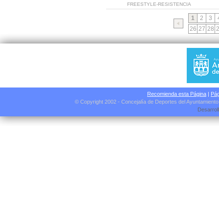
FREESTYLE-RESISTENCIA
1
2
3
26
27
28
Recomienda esta Página
|
Pág
© Copyright 2002 - Concejalía de Deportes del Ayuntamient
Desarrol