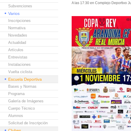
A las 17:30 en Complejo Deportivo J
Subvenciones
Varios
Inscripciones
Normativa
Novedades
Actualidad
Artículos
Entrevistas
Instalaciones
Vuelta ciclista
Escuela Deportiva
Bases y Normas
Programa
Galería de Imágenes
Cuerpo Técnico
Alumnos
Solicitud de Inscripción
Clubes