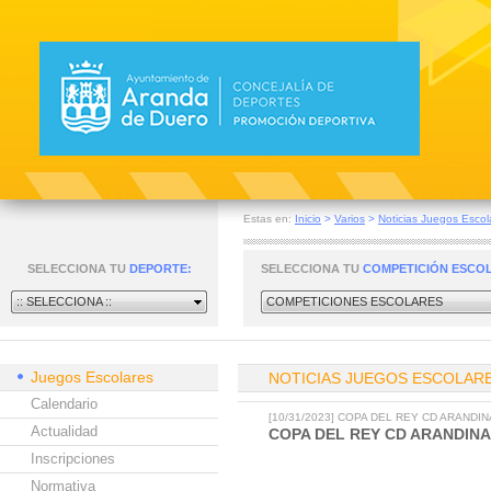
Estas en:
Inicio
>
Varios
>
Noticias Juegos Escol
SELECCIONA TU
DEPORTE:
SELECCIONA TU
COMPETICIÓN ESCO
:: SELECCIONA ::
COMPETICIONES ESCOLARES
Juegos Escolares
NOTICIAS JUEGOS ESCOLAR
Calendario
[10/31/2023] COPA DEL REY CD ARANDI
Actualidad
COPA DEL REY CD ARANDINA
Inscripciones
Normativa