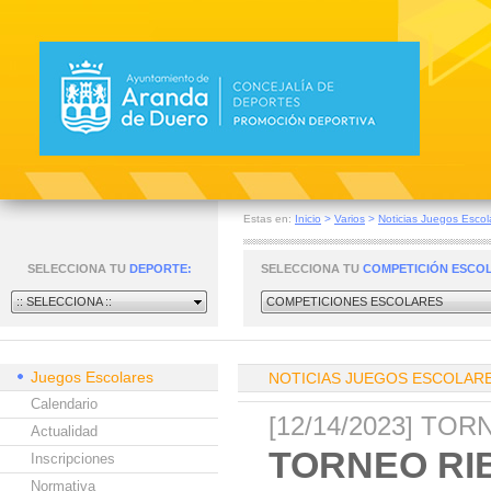
Estas en:
Inicio
>
Varios
>
Noticias Juegos Escol
SELECCIONA TU
DEPORTE:
SELECCIONA TU
COMPETICIÓN ESCO
:: SELECCIONA ::
COMPETICIONES ESCOLARES
Juegos Escolares
NOTICIAS JUEGOS ESCOLAR
Calendario
[12/14/2023] T
Actualidad
TORNEO RI
Inscripciones
Normativa