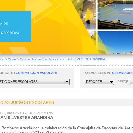
icio
>
Varios
>
Noticias Juegos Escolares
>
XIX SAN SILVESTRE ARANDINA
CIONA TU
COMPETICIÓN ESCOLAR:
SELECCIONA EL
CALENDARIO
TICIONES ESCOLARES
DEPORTE
DESDE
ICIAS JUEGOS ESCOLARES
/2023] XIX SAN SILVESTRE ARANDINA
SAN SILVESTRE ARANDINA
 Bomberos Aranda con la colaboración de la Concejalía de Deportes del Ayun
1 de diciembre de 2023 su XIX edición.