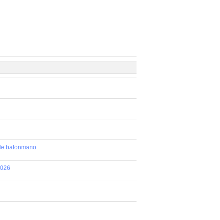
 de balonmano
2026