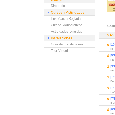
Directorio
Cursos y Actividades
Enseñanza Reglada
Cursos Monográficos
Autor
Actividades Dirigidas
MÁS
Instalaciones
Guía de Instalaciones
[10
DEL
Tour Virtual
[9/
PI
[9/
PR
[7/
BA
[7/
CAM
[7/
II
[6
PR