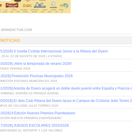
:
ARANDACTIVA.COM
 NOTICIAS
/1/2026] X Vuelta Ciclista Internacional Junior a la Ribera del Duero
 20 AL 23 DE AGOSTO DE 2026 | 4 ETAPAS
10/2026] ¡Abre la temporada de verano 2026!
SCINAS VERANO 2026
1/2026] Promoción Piscinas Municipales 2026
OMOCIÓN PISCINAS MUNICIPALES 2026
31/2026] Aranda de Duero acogerá un doble duelo juvenil entre España y Francia
LONMANO: ESPAÑA VS FRANCIA JUVENIL
20/2026] El Velo Club Ribera del Duero lanza el Campus de Ciclismo Julio Torres 
PUS DE CICLISMO JULIO TORRES 2026
1/2026] II Edición Nuevos Premios Puenteduero
 EDICIÓN NUEVOS PREMIOS PUENTEDUERO
/17/2026] JUEGOS ESCOLARES 2025/2026
OMOVIENDO EL DEPORTE Y LOS VALORES