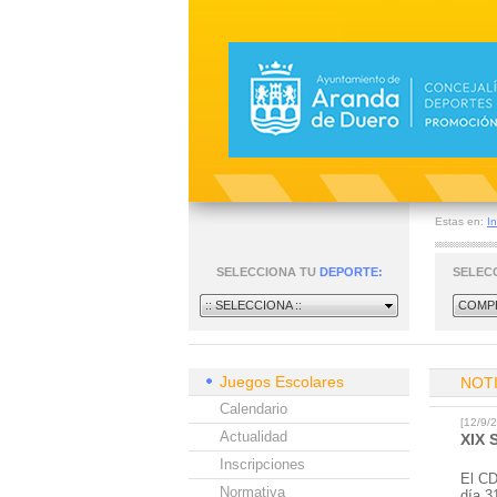
Estas en:
In
SELECCIONA TU
DEPORTE:
SELEC
:: SELECCIONA ::
COMPE
Juegos Escolares
NOT
Calendario
[12/9
Actualidad
XIX 
Inscripciones
El CD
Normativa
día 3