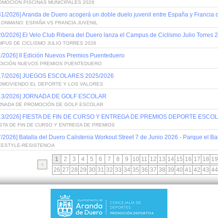
OMOCIÓN PISCINAS MUNICIPALES 2026
31/2026] Aranda de Duero acogerá un doble duelo juvenil entre España y Francia
LONMANO: ESPAÑA VS FRANCIA JUVENIL
20/2026] El Velo Club Ribera del Duero lanza el Campus de Ciclismo Julio Torres 
PUS DE CICLISMO JULIO TORRES 2026
1/2026] II Edición Nuevos Premios Puenteduero
 EDICIÓN NUEVOS PREMIOS PUENTEDUERO
/17/2026] JUEGOS ESCOLARES 2025/2026
OMOVIENDO EL DEPORTE Y LOS VALORES
/13/2026] JORNADA DE GOLF ESCOLAR
RNADA DE PROMOCIÓN DE GOLF ESCOLAR
/13/2026] FIESTA DE FIN DE CURSO Y ENTREGA DE PREMIOS DEPORTE ESCOL
STA DE FIN DE CURSO Y ENTREGA DE PREMIOS
7/2026] Batalla del Duero Calistenia Workout Street 7 de Junio 2026 - Parque el Bar
EESTYLE-RESISTENCIA
1
2
3
4
5
6
7
8
9
10
11
12
13
14
15
16
17
18
19
26
27
28
29
30
31
32
33
34
35
36
37
38
39
40
41
42
43
44