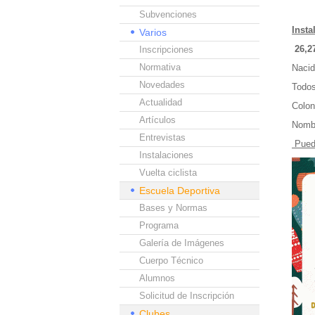
Subvenciones
Inst
Varios
26,2
Inscripciones
Normativa
Nacid
Novedades
Todos
Actualidad
Colon
Artículos
Nombr
Entrevistas
Puede
Instalaciones
Vuelta ciclista
Escuela Deportiva
Bases y Normas
Programa
Galería de Imágenes
Cuerpo Técnico
Alumnos
Solicitud de Inscripción
Clubes