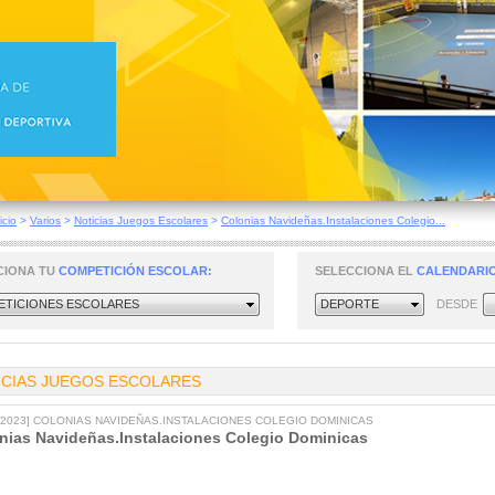
icio
>
Varios
>
Noticias Juegos Escolares
>
Colonias Navideñas.Instalaciones Colegio...
CIONA TU
COMPETICIÓN ESCOLAR:
SELECCIONA EL
CALENDARIO
TICIONES ESCOLARES
DEPORTE
DESDE
ICIAS JUEGOS ESCOLARES
2/2023] COLONIAS NAVIDEÑAS.INSTALACIONES COLEGIO DOMINICAS
nias Navideñas.Instalaciones Colegio Dominicas