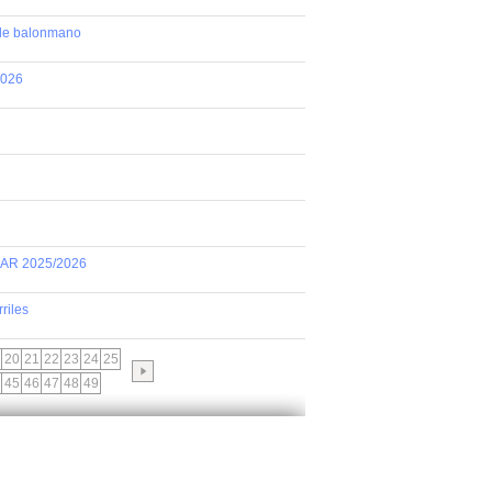
 de balonmano
2026
AR 2025/2026
riles
20
21
22
23
24
25
45
46
47
48
49