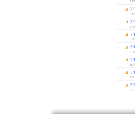
PR
[7/
BA
[7/
CAM
[7/
II
[6
PR
[6
JO
[6
FIE
[6/
FR