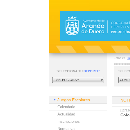
Estas en:
In
SELECCIONA TU
DEPORTE:
SELEC
:: SELECCIONA ::
COMPE
Juegos Escolares
NOT
Calendario
[12/1
Actualidad
Colo
Inscripciones
Normativa