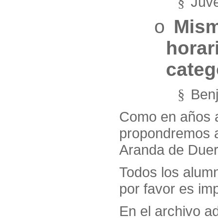
Juve
§
o
Mism
horar
categ
Ben
§
Como en años an
propondremos a 
Aranda de Duero
Todos los alumn
por favor es im
En el archivo a