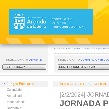
Estas en:
Inicio
>
Varios
>
Noticias Juegos Escol
SELECCIONA TU
DEPORTE:
SELECCIONA TU
COMPETICIÓN ESCO
:: SELECCIONA ::
COMPETICIONES ESCOLARES
Juegos Escolares
NOTICIAS JUEGOS ESCOLAR
Calendario
[2/2/2024] JOR
Actualidad
JORNADA P
Inscripciones
Normativa