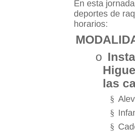
En esta jornada
deportes de raq
horarios:
MODALI
o
Inst
Higue
las c
Alev
§
Infa
§
Cad
§