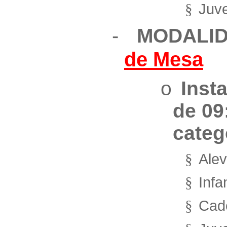
Juve
§
-
MODALI
de Mesa
o
Inst
de 09
categ
Alev
§
Infa
§
Cad
§