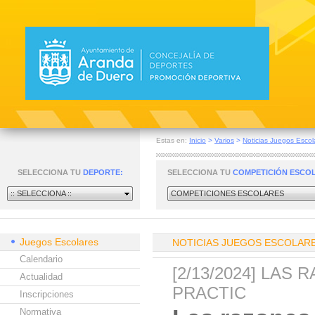
Estas en:
Inicio
>
Varios
>
Noticias Juegos Escol
SELECCIONA TU
DEPORTE:
SELECCIONA TU
COMPETICIÓN ESCO
:: SELECCIONA ::
COMPETICIONES ESCOLARES
Juegos Escolares
NOTICIAS JUEGOS ESCOLAR
Calendario
[2/13/2024] LAS
Actualidad
PRACTIC
Inscripciones
Normativa