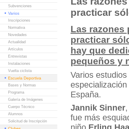
Las razones 
Subvenciones
practicar só
Varios
Inscripciones
Las razones 
Normativa
Novedades
practicar só
Actualidad
hay que ded
Artículos
Entrevistas
pequeños y 
Instalaciones
Vuelta ciclista
Varios estudios 
Escuela Deportiva
especializació
Bases y Normas
España.
Programa
Galería de Imágenes
Jannik Sinner
Cuerpo Técnico
Alumnos
fue más esquiad
Solicitud de Inscripción
niño
Erling Ha
Clubes