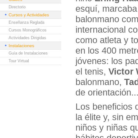
esquí, marcaba 
Directorio
Cursos y Actividades
balonmano como 
Enseñanza Reglada
internacional c
Cursos Monográficos
como atleta y t
Actividades Dirigidas
Instalaciones
en los 400 metr
Guía de Instalaciones
jóvenes: los p
Tour Virtual
el tenis,
Victo
balonmano,
Tad
de orientación..
Los beneficios d
la élite y, sin
niños y niñas q
hábitos deporti